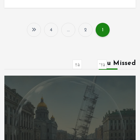
4
…
2
1
P
o
s
You Missed
t
s
p
a
g
i