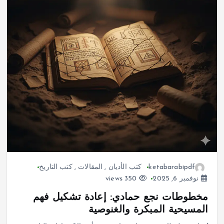
ketabarabipdf
كتب الأديان
,
المقالات
,
كتب التاريخ
نوفمبر 6, 2025
350 views
مخطوطات نجع حمادي: إعادة تشكيل فهم
المسيحية المبكرة والغنوصية