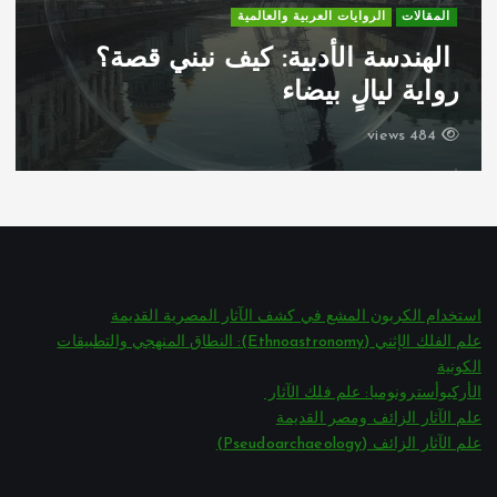
n
الروايات العربية والعالمية
المقالات
أركان المذهب الوجودي
a
لدوستويفسكي ومنظومته الفلسفية
t
642 views
i
o
n
استخدام الكربون المشع في كشف الآثار المصرية القديمة
علم الفلك الإثني (Ethnoastronomy): النطاق المنهجي والتطبيقات
الكونية
الأركيوأسترونوميا: علم فلك الآثار
علم الآثار الزائف ومصر القديمة
علم الآثار الزائف (Pseudoarchaeology)