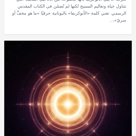
تتناول حياة وتعاليم المسيح لكنها لم تُضمّن في الكتاب المقدس
الرسمي. تعني كلمة «الأبوكريفا» باليونانية حرفيًا «ما هو مخفٍّ أو
سريّ»،…