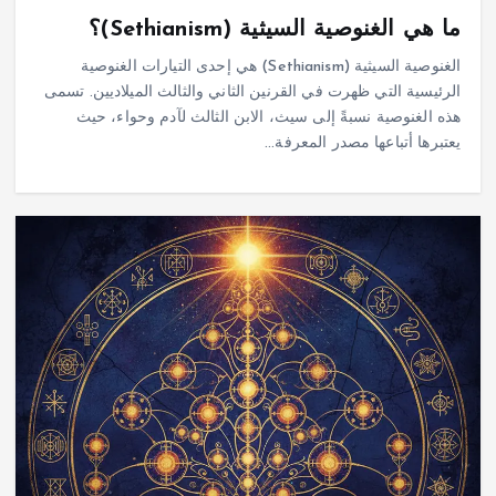
ما هي الغنوصية السيثية (Sethianism)؟
الغنوصية السيثية (Sethianism) هي إحدى التيارات الغنوصية
الرئيسية التي ظهرت في القرنين الثاني والثالث الميلاديين. تسمى
هذه الغنوصية نسبةً إلى سيث، الابن الثالث لآدم وحواء، حيث
يعتبرها أتباعها مصدر المعرفة…