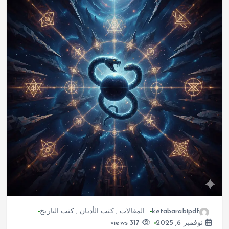
ketabarabipdf
المقالات
,
كتب الأديان
,
كتب التاريخ
نوفمبر 6, 2025
317 views