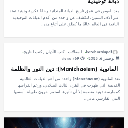
ديانة توحيدية
يعد الغوص في عمق تاريخ الديانة المندائية رحلةً فكرية ودينية تمتد
عبر آلاف السنين، لتكشف عن واحدة من أقدم الديانات التوحيدية
الباقية في العالم. غالبًا ما يُطلق على أتباع هذه…
ketabarabipdf
المقالات
,
كتب الأديان
,
كتب التاريخ
نوفمبر 6, 2025
469 views
المانوية (Manichaeism): دين النور والظلمة
تعد المانوية (Manichaeism) واحدة من أهم الديانات العالمية
القديمة التي ظهرت في القرن الثالث الميلادي، ورغم انقراضها
كممارسة دينية منظمة إلا أن تأثيرها استمر لقرون طويلة. أسسها
النبي الفارسي ماني…