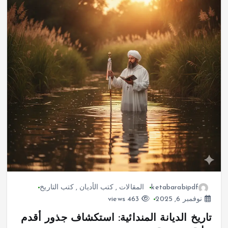
ketabarabipdf
المقالات
,
كتب الأديان
,
كتب التاريخ
نوفمبر 6, 2025
463 views
تاريخ الديانة المندائية: استكشاف جذور أقدم