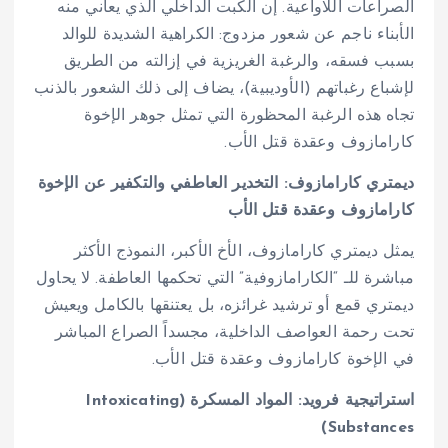
الصراعات اللاواعية. إن الكبت الداخلي الذي يعاني منه
الأبناء ناجم عن شعور مزدوج: الكراهية الشديدة للوالد
بسبب فسقه، والرغبة الغريزية في إزالته من الطريق
لإشباع رغباتهم (الأوديبية)، يضاف إلى ذلك الشعور بالذنب
تجاه هذه الرغبة المحظورة التي تمثل جوهر الإخوة
كارامازوف وعقدة قتل الأب.
ديمتري كارامازوف: التخدير العاطفي والتكفير عن الإخوة
كارامازوف وعقدة قتل الأب
يمثل ديمتري كارامازوف، الأخ الأكبر، النموذج الأكثر
مباشرة للـ “الكارامازوفية” التي تحكمها العاطفة. لا يحاول
ديمتري قمع أو ترشيد غرائزه، بل يعتنقها بالكامل ويعيش
تحت رحمة العواصف الداخلية، مجسداً الصراع المباشر
في الإخوة كارامازوف وعقدة قتل الأب.
استراتيجية فرويد: المواد المسكرة (Intoxicating
Substances)