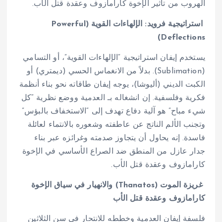
الهروب من تأثير الإخوة كارامازوف وعقدة قتل الأب.
استراتيجية فرويد: الإلهاءات القوية (Powerful
Deflections)
يستخدم إيفان استراتيجية “الإلهاءات القوية”، أو التسامي
(Sublimation). بدلاً من الانغماس الحسي (ديمتري) أو
الكبت الديني (أليوشا)، يوجه إيفان طاقاته نحو بناء أنظمة
فكرية وفلسفية. إن انشغاله بـ العدمية ووضع نظرية “كل
شيء مباح” هو آلية دفاع تهدف إلى “الاستخفاف بالبؤس”
وتجنب الألم الناتج عن عاطفته وشعوره بالانتماء لعائلة
فاسدة. إنه يحاول أن يتجاوز صدمته وغرائزه عبر بناء
جدار عازل من المنطق ضد الصراع الأساسي في الإخوة
كارامازوف وعقدة قتل الأب.
غريزة الموت (Thanatos) والانهيار في سياق الإخوة
كارامازوف وعقدة قتل الأب
فلسفة إيفان العدمية وخططه للانتحار في سن الثلاثين