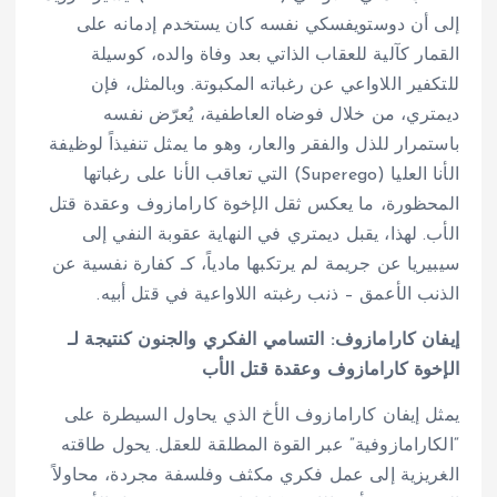
إلى أن دوستويفسكي نفسه كان يستخدم إدمانه على
القمار كآلية للعقاب الذاتي بعد وفاة والده، كوسيلة
للتكفير اللاواعي عن رغباته المكبوتة. وبالمثل، فإن
ديمتري، من خلال فوضاه العاطفية، يُعرّض نفسه
باستمرار للذل والفقر والعار، وهو ما يمثل تنفيذاً لوظيفة
الأنا العليا (Superego) التي تعاقب الأنا على رغباتها
المحظورة، ما يعكس ثقل الإخوة كارامازوف وعقدة قتل
الأب. لهذا، يقبل ديمتري في النهاية عقوبة النفي إلى
سيبيريا عن جريمة لم يرتكبها مادياً، كـ كفارة نفسية عن
الذنب الأعمق – ذنب رغبته اللاواعية في قتل أبيه.
إيفان كارامازوف: التسامي الفكري والجنون كنتيجة لـ
الإخوة كارامازوف وعقدة قتل الأب
يمثل إيفان كارامازوف الأخ الذي يحاول السيطرة على
“الكارامازوفية” عبر القوة المطلقة للعقل. يحول طاقته
الغريزية إلى عمل فكري مكثف وفلسفة مجردة، محاولاً