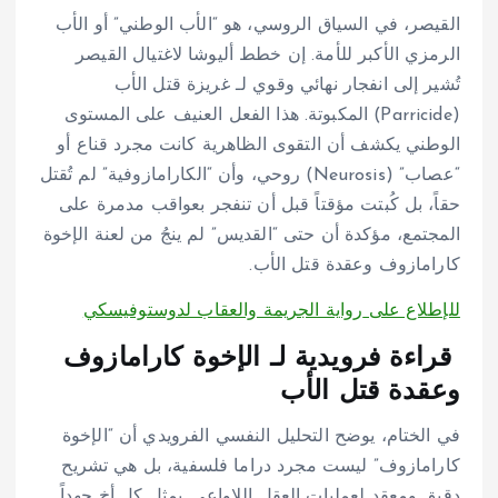
القيصر، في السياق الروسي، هو “الأب الوطني” أو الأب
الرمزي الأكبر للأمة. إن خطط أليوشا لاغتيال القيصر
تُشير إلى انفجار نهائي وقوي لـ غريزة قتل الأب
(Parricide) المكبوتة. هذا الفعل العنيف على المستوى
الوطني يكشف أن التقوى الظاهرية كانت مجرد قناع أو
“عصاب” (Neurosis) روحي، وأن “الكارامازوفية” لم تُقتل
حقاً، بل كُبتت مؤقتاً قبل أن تنفجر بعواقب مدمرة على
المجتمع، مؤكدة أن حتى “القديس” لم ينجُ من لعنة الإخوة
كارامازوف وعقدة قتل الأب.
للإطلاع على
رواية الجريمة والعقاب لدوستوفيسكي
قراءة فرويدية لـ الإخوة كارامازوف
وعقدة قتل الأب
في الختام، يوضح التحليل النفسي الفرويدي أن “الإخوة
كارامازوف” ليست مجرد دراما فلسفية، بل هي تشريح
دقيق ومعقد لعمليات العقل اللاواعي. يمثل كل أخ جهداً