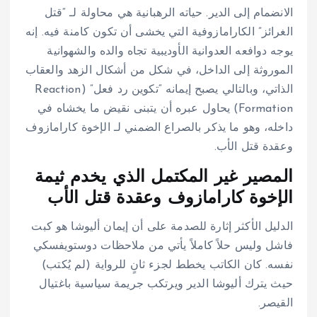
الانضمام إلى الدير. حياته الرهبانية هي محاولة لـ “قتل
الغرائز” الكارامازوفية التي يخشى أن تكون كامنة فيه. إنه
يوجه دوافعه العدوانية الأوديبية تجاه والده والشهوانية
الموروثة إلى الداخل، في شكل من أشكال الزهد والعقاب
الذاتي، وبالتالي يصبح إيمانه “تكوين رد فعل” (Reaction
Formation) يحاول عبره أن يتبنى نقيض ما يخشاه في
داخله، وهو ما يذكر بالصراع الضمني لـ الإخوة كارامازوف
وعقدة قتل الأب.
المصير غير المكتمل الذي يخدم ثيمة
الإخوة كارامازوف وعقدة قتل الأب
الدليل الأكثر إثارة للصدمة على أن إيمان أليوشا هو كبت
فاشل وليس حلاً كاملاً يأتي من ملاحظات دوستويفسكي
نفسه. كان الكاتب يخطط لجزء ثانٍ للرواية (لم يُكتب)
حيث يترك أليوشا الدير ويرتكب جريمة سياسية باغتيال
القيصر.