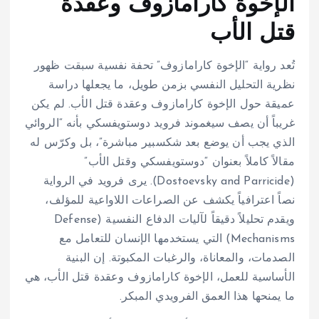
الإخوة كارامازوف وعقدة
قتل الأب
تُعد رواية “الإخوة كارامازوف” تحفة نفسية سبقت ظهور
نظرية التحليل النفسي بزمن طويل، ما يجعلها دراسة
عميقة حول الإخوة كارامازوف وعقدة قتل الأب. لم يكن
غريباً أن يصف سيغموند فرويد دوستويفسكي بأنه “الروائي
الذي يجب أن يوضع بعد شكسبير مباشرة”، بل وكرّس له
مقالاً كاملاً بعنوان “دوستويفسكي وقتل الأب”
(Dostoevsky and Parricide). يرى فرويد في الرواية
نصاً اعترافياً يكشف عن الصراعات اللاواعية للمؤلف،
ويقدم تحليلاً دقيقاً لآليات الدفاع النفسية (Defense
Mechanisms) التي يستخدمها الإنسان للتعامل مع
الصدمات، والمعاناة، والرغبات المكبوتة. إن البنية
الأساسية للعمل، الإخوة كارامازوف وعقدة قتل الأب، هي
ما يمنحها هذا العمق الفرويدي المبكر.