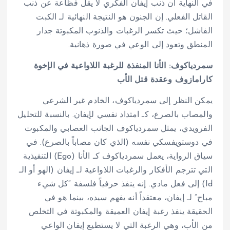
في النهاية أن ذنب إيفان الفكري لا يقل فظاعة عن ذنب
القاتل الفعلي. إن الجنون هو النتيجة النهائية لـ الكبت
الفاشل؛ حيث تكسر الرغبات والذنوب المكبوتة جدار
المنطق وتعود إلى الوعي في صورة ذهانية.
سمردياكوف: الأنا المنفذة للرغبة اللاواعية في الإخوة
كارامازوف وعقدة قتل الأب
يمكن النظر إلى سمردياكوف، الخادم غير الشرعي
والمصاب بالصرع، كـ امتداد نفسي لإيفان. بالنسبة للتحليل
الفرويدي، يمثل سمردياكوف الجانب العصابي والمكبوت
في دوستويفسكي نفسه (الذي كان مصاباً بالصرع). في
سياق الرواية، يعمل سمردياكوف كـ الأنا (Ego) التنفيذية
التي تترجم الأفكار والرغبات اللاواعية لـ إيفان (الهو أو الـ
Id) إلى فعل مادي. إنه ينفذ حرفياً فلسفة “كل شيء
مباح” لـ إيفان، معتقداً أنه يفهم سيده، بينما هو في
الحقيقة ينفذ رغبة إيفان العميقة والمكبوتة في التخلص
من الأب، وهي الرغبة التي لا يستطيع إيفان الواعي