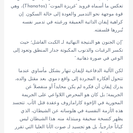
تعكس ما أسماه فرويد “غريزة الموت” (Thanatos)، وهي
قوة موجهة نحو التدمير والعودة إلى حالة السكون. إن
كراهية إيفان الذاتية العميقة ورغبته في تدمير نفسه
تُبررها فلسفته.
“إن الجنون هو النتيجة النهائية لـ الكبت الفاشل؛ حيث
تكسر الرغبات والذنوب المكبوتة جدار المنطق وتعود إلى
الوعي في صورة ذهانية.”
لكن الآلية الدفاعية لإيفان تنهار بشكل مأساوي عندما
تتحول أفكاره المجردة إلى واقع دموي. بعد مقتل والده،
يدرك إيفان أن فكره لم يكن محايداً أو منفصلاً عن
الجريمة؛ بل كان هو المحرض اللاواعي على الجريمة
المحورية في الإخوة كارامازوف وعقدة قتل الأب. تتجسد
هذه الأزمة النفسية في هلوساته عن الشيطان، الذي
يظهر كنسخة سخيفة ومبتذلة منه. هذا الشيطان ليس
كياناً خارجياً، بل هو تجسيد لـ صوت الأنا العليا التي تقرر