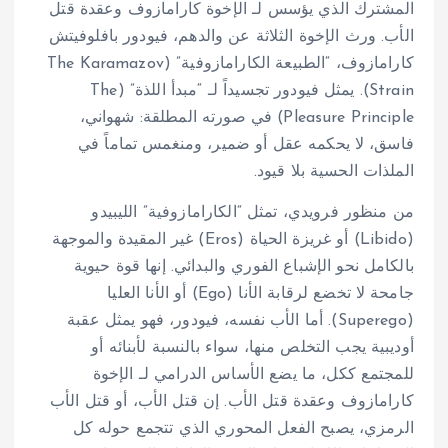
المشترك الذي يؤسس لـ الإخوة كارامازوف وعقدة قتل
الأب. ورث الإخوة الثلاثة عن والدهم، فيودور بافلوفيتش
كارامازوف، “الطبيعة الكارامازوفية” (The Karamazov
Strain). يمثل فيودور تجسيداً لـ “مبدأ اللذة” (The
Pleasure Principle) في صورته المطلقة: شهواني،
فاسق، لا يحكمه عقل أو ضمير، ومنغمس تماماً في
الملذات الحسية بلا قيود.
من منظور فرويدي، تمثل “الكارامازوفية” الليبيدو
(Libido) أو غريزة الحياة (Eros) غير المقيدة والموجهة
بالكامل نحو الإشباع الفوري والبدائي. إنها قوة حيوية
جامحة لا تخضع لرقابة الأنا (Ego) أو الأنا العليا
(Superego). أما الأب نفسه، فيودور، فهو يمثل عقبة
أوديبية يجب التخلص منها، سواء بالنسبة لأبنائه أو
للمجتمع ككل، ما يضع الأساس الدرامي لـ الإخوة
كارامازوف وعقدة قتل الأب. إن قتل الأب، أو قتل الأب
الرمزي، يصبح الفعل المحوري الذي تتجمع حوله كل