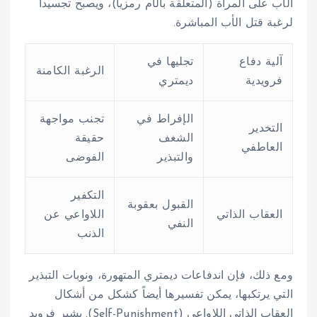
الأب على المرأة (المتعلقة بالأم رمزياً)، ويصبح تجسيداً
لرغبة قتل الأب المباشرة.
آلية دفاع
تجليها في
الرغبة الكامنة
فرويدية
ديمتري
الإفراط في
تجنب مواجهة
التخدير
الشغف
حقيقة
العاطفي
والتبذير
الفوضى
التكفير
القبول بعقوبة
العقاب الذاتي
اللاواعي عن
النفي
الذنب
ومع ذلك، فإن اندفاعات ديمتري المتهورة، ونوبات التبذير
التي يرتكبها، يمكن تفسيرها أيضاً كشكل من أشكال
العقاب الذاتي اللاواعي (Self-Punishment). يشير فرويد