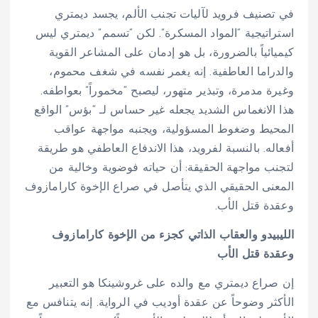
في تصنيف فرويد لآليات تجنب الألم، يجسد ديمتري
استراتيجية “المواد المسكرة”. لكن “تسمم” ديمتري ليس
كيميائياً بالضرورة، بل هو إدمان على المشاعر القوية
والدراما العاطفية. إنه يغمر نفسه في شغف محموم،
وغيرة مدمرة، وتبذير متهور، ليصبح “مخموراً” بعواطفه.
هذا الانغماس الشديد يجعله غير حساس لـ “بؤس” الواقع
المحيط وضغوط المسؤولية، ويجنبه مواجهة عواقب
أفعاله. بالنسبة لفرويد، هذا الاندفاع العاطفي هو طريقة
لتجنب مواجهة الحقيقة: أن حياته فوضوية وخالية من
المعنى الحقيقي الذي يتأصل في صراع الإخوة كارامازوف
وعقدة قتل الأب.
الليبيدو والعقاب الذاتي كجزء من الإخوة كارامازوف
وعقدة قتل الأب
إن صراع ديمتري مع والده على غروشينكا هو التعبير
الأكثر وضوحاً عن عقدة أوديب في الرواية. إنه يتنافس مع