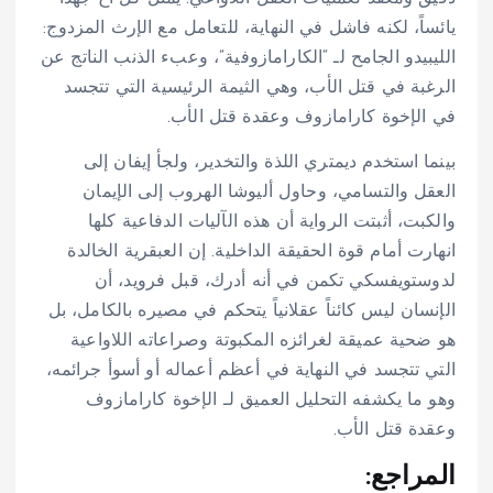
يائساً، لكنه فاشل في النهاية، للتعامل مع الإرث المزدوج:
الليبيدو الجامح لـ “الكارامازوفية”، وعبء الذنب الناتج عن
الرغبة في قتل الأب، وهي الثيمة الرئيسية التي تتجسد
في الإخوة كارامازوف وعقدة قتل الأب.
بينما استخدم ديمتري اللذة والتخدير، ولجأ إيفان إلى
العقل والتسامي، وحاول أليوشا الهروب إلى الإيمان
والكبت، أثبتت الرواية أن هذه الآليات الدفاعية كلها
انهارت أمام قوة الحقيقة الداخلية. إن العبقرية الخالدة
لدوستويفسكي تكمن في أنه أدرك، قبل فرويد، أن
الإنسان ليس كائناً عقلانياً يتحكم في مصيره بالكامل، بل
هو ضحية عميقة لغرائزه المكبوتة وصراعاته اللاواعية
التي تتجسد في النهاية في أعظم أعماله أو أسوأ جرائمه،
وهو ما يكشفه التحليل العميق لـ الإخوة كارامازوف
وعقدة قتل الأب.
المراجع: