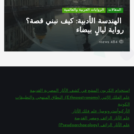
الروايات العربية والعالمية
المقالات
أركان المذهب الوجودي
لدوستويفسكي ومنظومته الفلسفية
642 views
استخدام الكربون المشع في كشف الآثار المصرية القديمة
علم الفلك الإثني (Ethnoastronomy): النطاق المنهجي والتطبيقات
الكونية
الأركيوأسترونوميا: علم فلك الآثار
علم الآثار الزائف ومصر القديمة
علم الآثار الزائف (Pseudoarchaeology)