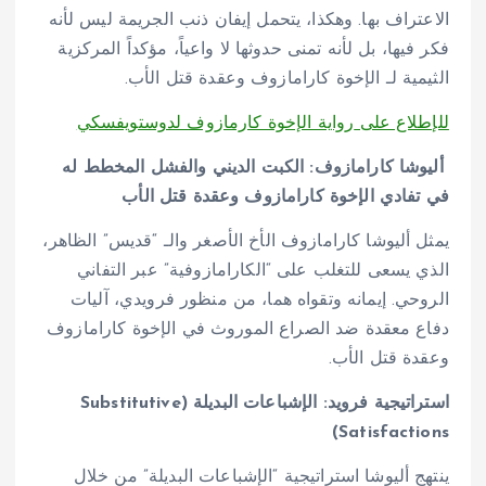
الاعتراف بها. وهكذا، يتحمل إيفان ذنب الجريمة ليس لأنه
فكر فيها، بل لأنه تمنى حدوثها لا واعياً، مؤكداً المركزية
الثيمية لـ الإخوة كارامازوف وعقدة قتل الأب.
للإطلاع على
رواية الإخوة كارمازوف لدوستويفسكي
أليوشا كارامازوف: الكبت الديني والفشل المخطط له
في تفادي الإخوة كارامازوف وعقدة قتل الأب
يمثل أليوشا كارامازوف الأخ الأصغر والـ “قديس” الظاهر،
الذي يسعى للتغلب على “الكارامازوفية” عبر التفاني
الروحي. إيمانه وتقواه هما، من منظور فرويدي، آليات
دفاع معقدة ضد الصراع الموروث في الإخوة كارامازوف
وعقدة قتل الأب.
استراتيجية فرويد: الإشباعات البديلة (Substitutive
Satisfactions)
ينتهج أليوشا استراتيجية “الإشباعات البديلة” من خلال