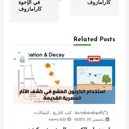
كارامازوف
في الإخوة
ح
كارامازوف
ا
ل
Related Posts
م
ق
ا
ل
ا
ت
ketabarabipdf
كتب التاريخ
,
المقالات
ديسمبر 10, 2025
633 views