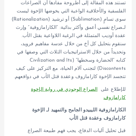
تستند هذه المقالة إلى أطروحة مفادها أن الصراعات
الفلسفية والأخلاقية الواعية التي يخوضها الإخوة ليست
سوى تسامٍ (Sublimation) أو ترشيد (Rationalization)
لـصراع نفسي أعمق وأكثر بدائية: “الكارامازوفية” وإرث
عقدة أوديب المتمثلة في الرغبة اللاواعية بقتل الأب.
سنقوم بتحليل كل أخ من خلال عدسة مفاهيم فرويد،
وتحديداً من خلال الاستراتيجيات الثلاث التي وصفها في
كتابه “الحضارة وسخطها” (Civilization and Its
Discontents) لتجنب آلام الحياة، مع التركيز على كيف
تتجسد الإخوة كارامازوف وعقدة قتل الأب في دوافعهم.
للإطلاع على
الصراع الوجودي في رواية الإخوة
كارامازوف
الكارامازوفية الليبيدو الجامح والتمهيد لـ الإخوة
كارامازوف وعقدة قتل الأب
قبل تحليل آليات الدفاع، يجب فهم طبيعة الصراع