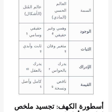
العالم
عالم المُثل
السمة
الحسي
(الأشكال)
(المادي)
وهمي وغير
حقيقي
الوجود
5
8
حقيقي
وسامي
متغير وفان
ثابت وأبدي
الثبات
2
2
يدرك
يدرك
الإدراك
10
7
بالحواس
بالعقل
ناقص
كامل وأصل
القيمة
5
2
ونسخة
أسطورة الكهف: تجسيد ملخص