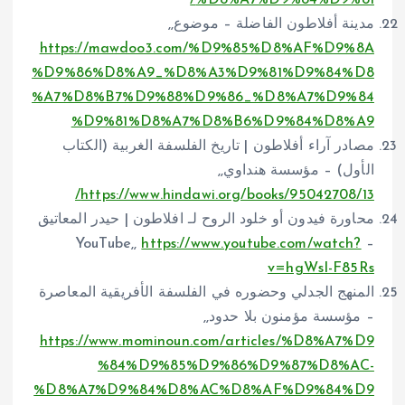
مدينة أفلاطون الفاضلة – موضوع,,
https://mawdoo3.com/%D9%85%D8%AF%D9%8A
%D9%86%D8%A9_%D8%A3%D9%81%D9%84%D8
%A7%D8%B7%D9%88%D9%86_%D8%A7%D9%84
%D9%81%D8%A7%D8%B6%D9%84%D8%A9
مصادر آراء أفلاطون | تاريخ الفلسفة الغربية (الكتاب
الأول) – مؤسسة هنداوي,,
https://www.hindawi.org/books/95042708/13/
محاورة فيدون أو خلود الروح لـ افلاطون | حيدر المعاتيق
https://www.youtube.com/watch?
– YouTube,,
v=hgWsI-F85Rs
المنهج الجدلي وحضوره في الفلسفة الأفريقية المعاصرة
– مؤسسة مؤمنون بلا حدود,,
https://www.mominoun.com/articles/%D8%A7%D9
%84%D9%85%D9%86%D9%87%D8%AC-
%D8%A7%D9%84%D8%AC%D8%AF%D9%84%D9