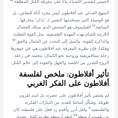
26
الحسي لتفسير الأشياء بناءً على معرفة المُثل المطلقة.
المنهج الجدلي عند أفلاطون ليس مجرد أداة للنقاش، بل
هو الوسيلة التي تستخدمها النفس لـ “تذكر” معارفها
12
السابقة.
الفيلسوف هو الشخص الذي يمتلك الخصال
اللازمة للقيام بهذه المهمة الفلسفية، مثل القوة العقلية،
27
والذاكرة القوية، والميل إلى البحث عن الجمال والحق.
وهكذا، فإن نظرية المعرفة عند أفلاطون هي في جوهرها
رحلة ميتافيزيقية وروحية نحو الكمال، تتجسد في رحلة
الروح للتحرر من الجسد والجهل والعودة إلى عالم المُثل.
تأثير أفلاطون: ملخص لفلسفة
أفلاطون على الفكر الغربي
لم يقتصر تأثير أفلاطون على عصره، بل امتد لقرون
طويلة، وشكّل أساسًا للعديد من التيارات الفكرية
9
والفلسفية.
ولعل أبرز وأقدم رد فعل على فلسفته كان
28
من تلميذه أرسطو.
انتقد أرسطو نظرية المُثل بشدة،