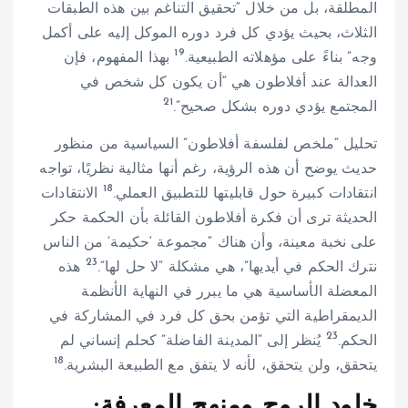
المطلقة، بل من خلال “تحقيق التناغم بين هذه الطبقات
الثلاث، بحيث يؤدي كل فرد دوره الموكل إليه على أكمل
19
وجه” بناءً على مؤهلاته الطبيعية.
بهذا المفهوم، فإن
العدالة عند أفلاطون هي “أن يكون كل شخص في
21
المجتمع يؤدي دوره بشكل صحيح”.
تحليل “ملخص لفلسفة أفلاطون” السياسية من منظور
حديث يوضح أن هذه الرؤية، رغم أنها مثالية نظريًا، تواجه
18
انتقادات كبيرة حول قابليتها للتطبيق العملي.
الانتقادات
الحديثة ترى أن فكرة أفلاطون القائلة بأن الحكمة حكر
على نخبة معينة، وأن هناك “مجموعة ‘حكيمة’ من الناس
23
نترك الحكم في أيديها”، هي مشكلة “لا حل لها”.
هذه
المعضلة الأساسية هي ما يبرر في النهاية الأنظمة
الديمقراطية التي تؤمن بحق كل فرد في المشاركة في
23
الحكم.
يُنظر إلى “المدينة الفاضلة” كحلم إنساني لم
18
يتحقق، ولن يتحقق، لأنه لا يتفق مع الطبيعة البشرية.
خلود الروح ومنهج المعرفة: