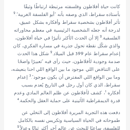
كانت حياة أفلاطون وفلسفته مرتبطة ارتباطًا وثيقًا
2
بأستاذه سقراط، الذي وصفه بأنه “أبو الفلسفة الغربية”.
تأثر أفلاطون بشخصية سقراط وأفكاره بشكل عميق،
لدرجة أنه جعله الشخصية الرئيسية في معظم محاوراته
2
الفلسفية.
إلا أن الحدث الأكثر تأثيرًا في حياة أفلاطون،
والذي شكّل نقطة تحول جذرية في مساره الفكري، كان
2
إعدام سقراط عام 399 قبل الميلاد.
شكل هذا الحدث
صدمة وجودية لأفلاطون، حيث رأى فيه “تعبيرًا واضحًا
على التناقض اللي موجود ما بين الواقع اللي احنا بنعيشه،
3
وما بين الواقع اللي المفترض أن يكون موجود”.
إعدام
سقراط، الذي كان أول رجل في التاريخ يُعدم بسبب
1
أفكاره
، كشف لأفلاطون عن ظلم العالم المادي وعدم
4
قدرة الديمقراطية الأثينية على حماية العقل والحكمة.
دفعت هذه التجربة المريرة أفلاطون إلى التخلي عن
طموحاته في الحياة السياسية وتكريس نفسه بالكامل
2
للفلسفة، ساعيًا للبحث عن عالم آخر أكثر ثباتًا وعدلاً.