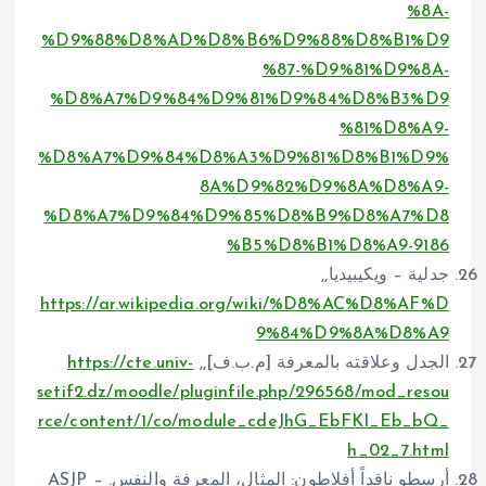
%8A-
%D9%88%D8%AD%D8%B6%D9%88%D8%B1%D9
%87-%D9%81%D9%8A-
%D8%A7%D9%84%D9%81%D9%84%D8%B3%D9
%81%D8%A9-
%D8%A7%D9%84%D8%A3%D9%81%D8%B1%D9%
8A%D9%82%D9%8A%D8%A9-
%D8%A7%D9%84%D9%85%D8%B9%D8%A7%D8
%B5%D8%B1%D8%A9-9186
جدلية – ويكيبيديا,,
https://ar.wikipedia.org/wiki/%D8%AC%D8%AF%D
9%84%D9%8A%D8%A9
الجدل وعلاقته بالمعرفة [م.ب.ف],,
https://cte.univ-
setif2.dz/moodle/pluginfile.php/296568/mod_resou
rce/content/1/co/module_cdeJhG_EbFKI_Eb_bQ_
h_02_7.html
أرسطو ناقداً أفلاطون: المثال، المعرفة والنفس. – ASJP