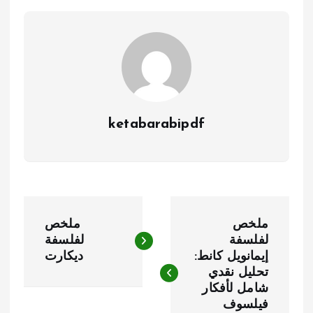
ketabarabipdf
ت
ملخص
ملخص
ص
لفلسفة
لفلسفة
إيمانويل كانط:
ديكارت
فّ
تحليل نقدي
ح
شامل لأفكار
فيلسوف