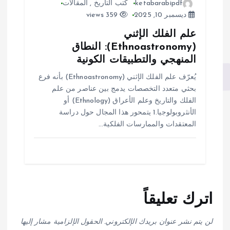
ketabarabipdf
كتب التاريخ
,
المقالات
ديسمبر 10, 2025
359 views
علم الفلك الإثني
(Ethnoastronomy): النطاق
المنهجي والتطبيقات الكونية
يُعرّف علم الفلك الإثني (Ethnoastronomy) بأنه فرع
بحثي متعدد التخصصات يدمج بين عناصر من علم
الفلك والتاريخ وعلم الأعراق (Ethnology) أو
الأنثروبولوجيا.1 يتمحور هذا المجال حول دراسة
المعتقدات والممارسات الفلكية…
اترك تعليقاً
لن يتم نشر عنوان بريدك الإلكتروني.
الحقول الإلزامية مشار إليها