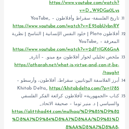
https://www.youtube.com/watch?
v=D_W9DGp0Lys
تاريخ الفلسفة- سقراط وأفلاطون – YouTube,,
https://www.youtube.com/watch?v=E93abUvbnRY
أفلاطون Plato | خلود النفس الإنسانية | التناسخ | نظرية
المعرفة – YouTube,,
https://www.youtube.com/watch?v=2dFtIGK6GnA
ملخص تحليلي لحوار أفلاطون مع مينو.. – أثارة,,
https://atharah.net/what-is-virtue-and-can-it-be-
taught/
أبرز الفلاسفة اليونانيين: سقراط، أفلاطون، وأرسطو –
Khitab Delta,,
https://khitabdelta.com/?p=1785
كتاب «الجمهورية» لأفلاطون كرائعة الفكر الفلسفي
والسياسي | د. منير توما – صحيفة الاتحاد,,
https://alittihad44.com/mulhaq/%D9%85%D9%82
%D8%A7%D9%84%D8%A7%D8%AA/%D9%83%D
8%AA%D8%A7%D8%A8-