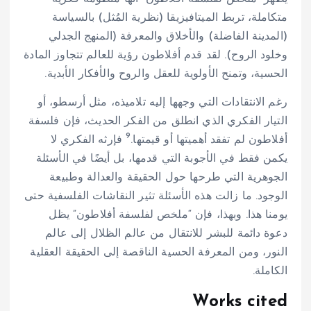
متكاملة، تربط الميتافيزيقا (نظرية المُثل) بالسياسة
(المدينة الفاضلة) والأخلاق والمعرفة (المنهج الجدلي
وخلود الروح). لقد قدم أفلاطون رؤية للعالم تتجاوز المادة
الحسية، وتمنح الأولوية للعقل والروح والأفكار الأبدية.
رغم الانتقادات التي وجهها إليه تلاميذه، مثل أرسطو، أو
التيار الفكري الذي انطلق من الفكر الحديث، فإن فلسفة
9
أفلاطون لم تفقد أهميتها أو قيمتها.
فإرثه الفكري لا
يكمن فقط في الأجوبة التي قدمها، بل أيضًا في الأسئلة
الجوهرية التي طرحها حول الحقيقة والعدالة وطبيعة
الوجود. ما زالت هذه الأسئلة تثير النقاشات الفلسفية حتى
يومنا هذا. وبهذا، فإن “ملخص لفلسفة أفلاطون” يظل
دعوة دائمة للبشر للانتقال من عالم الظلال إلى عالم
النور، ومن المعرفة الحسية الناقصة إلى الحقيقة العقلية
الكاملة.
Works cited