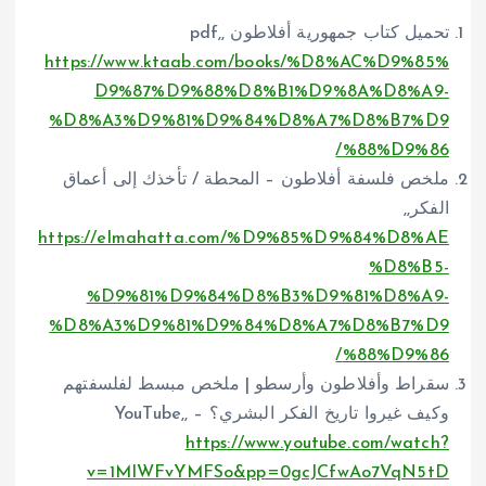
تحميل كتاب جمهورية أفلاطون pdf,,
https://www.ktaab.com/books/%D8%AC%D9%85%
D9%87%D9%88%D8%B1%D9%8A%D8%A9-
%D8%A3%D9%81%D9%84%D8%A7%D8%B7%D9
%88%D9%86/
ملخص فلسفة أفلاطون – المحطة / تأخذك إلى أعماق
الفكر,,
https://elmahatta.com/%D9%85%D9%84%D8%AE
%D8%B5-
%D9%81%D9%84%D8%B3%D9%81%D8%A9-
%D8%A3%D9%81%D9%84%D8%A7%D8%B7%D9
%88%D9%86/
سقراط وأفلاطون وأرسطو | ملخص مبسط لفلسفتهم
وكيف غيروا تاريخ الفكر البشري؟ – YouTube,,
https://www.youtube.com/watch?
v=1MIWFvYMFSo&pp=0gcJCfwAo7VqN5tD