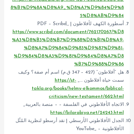
8%B1%D9%8A%D8%A9_%D8%A7%D9%84%D9%8
5%D8%AB%D9%84
أسطورة الكهف لأفلاطون | PDF – Scribd,,
https://www.scribd.com/document/762170267/%D8
%A3%D8%B3%D8%B7%D9%88%D8%B1%D8%A9-
%D8%A7%D9%84%D9%83%D9%87%D9%81-
%D9%84%D8%A3%D9%81%D9%84%D8%A7%D8
%B7%D9%88%D9%86
هل “أفلاطون” (427 – 347 ق.م) اسم أم صفة؟ وكيف
سمت حياة أفلاطون …,,
https://st-
takla.org/books/helmy-elkommos/biblical-
criticism/new-testament/662.html
الاتجاه الأفلاطوني في الفلسفة – – منصة بالعربية,,
https://bilarabiya.net/24243.html
الجدل الأفلاطوني الأرسطي | نقد أرسطو لنظرية المُثُل
الأفلاطونية – YouTube,,