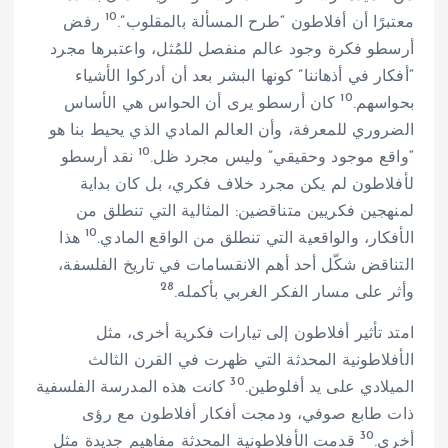
10
معتبرًا أن أفلاطون “طرح المسألة بالمقلوب”.
رفض
أرسطو فكرة وجود عالم منفصل للمُثل، واعتبرها مجرد
“أفكار في أذهاننا” كونها البشر بعد أن أدركوا الأشياء
10
بحواسهم.
كان أرسطو يرى أن الحواس هي الأساس
الضروري للمعرفة، وأن العالم المادي الذي يحيط بنا هو
10
“واقع موجود وحقيقي” وليس مجرد ظل.
نقد أرسطو
لأفلاطون لم يكن مجرد خلاف فكري، بل كان بداية
لمنهجين فكريين متناقضين: المثالية التي تنطلق من
10
الأفكار، والواقعية التي تنطلق من الواقع المادي.
هذا
التناقض شكّل أحد أهم الانقسامات في تاريخ الفلسفة،
28
وأثر على مسار الفكر الغربي بأكمله.
امتد تأثير أفلاطون إلى تيارات فكرية أخرى، مثل
الأفلاطونية المحدثة التي ظهرت في القرن الثالث
30
الميلادي على يد أفلوطين.
كانت هذه المدرسة الفلسفية
ذات طابع صوفي، ودمجت أفكار أفلاطون مع رؤى
30
أخرى.
قدمت الأفلاطونية المحدثة مفاهيم جديدة مثل