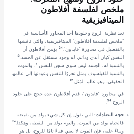
ملخص لفلسفة أفلاطون
الميتافيزيقية
تعد نظرية الروح وخلودها أحد المحاور الأساسية في
“ملخص لفلسفة أفلاطون” الميتافيزيقية، والتي ناقشها
24
بالتفصيل في محاورة “فايدون”.
يؤمن أفلاطون أن
12
النفس كيان أبدي ودائم، له وجود مستقل عن الجسد.
7
بالنسبة له، الجسد ليس سوى سجن للنفس
، والموت
بالنسبة للفيلسوف يمثل تحررًا للنفس وعودتها إلى عالمها
12
الحقيقي، وهو عالم المُثل.
في محاورة “فايدون”، قدم أفلاطون عدة حجج على خلود
24
الروح
:
حجة التضادات:
التي تقول إن كل شيء يولد من نقيضه.
24
فالحياة تولد من الموت، والنوم يولد من اليقظة، وهكذا.
وبناءً عليه، فإن الموت لا يعني فناءً تامًا للروح، بل هو