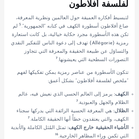
لفلسفة أفلاطون
لتبسيط أفكاره العميقة حول العالمين ونظرية المعرفة،
5
صاغ أفلاطون أسطورة الكهف في كتابه “الجمهورية”.
لم
تكن هذه الأسطورة مجرد حكاية خيالية، بل كانت استعارة
رمزية (Allégorie) تهدف إلى دعوة الناس للتفكير النقدي
والتساؤل عن طبيعة الحقيقة والمعرفة التي تتجاوز
7
التصورات السطحية التي يعيشونها.
تتكون الأسطورة من عناصر رمزية يمكن تفكيكها لفهم
“ملخص لفلسفة أفلاطون” بشكل أعمق:
الكهف:
يرمز إلى العالم الحسي الذي نعيش فيه، عالم
7
الظلام والجهل والعبودية.
الظلال:
هي المعرفة الحسية الزائفة التي يدركها سجناء
7
الكهف، والتي يعتقدون خطأً أنها الحقيقة الكاملة.
الأشياء الحقيقية خارج الكهف:
تمثل المُثل الكاملة والأبدية
16
التي تكمن وراء المظاهر الخارجية.