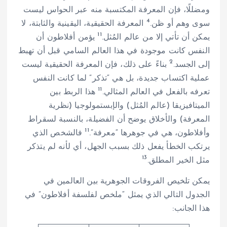
ومضللًا، فإن المعرفة المكتسبة منه عبر الحواس ليست
4
سوى وهم أو ظن.
المعرفة الحقيقية، اليقينية والثابتة، لا
11
يمكن أن تأتي إلا من عالم المُثل.
يؤمن أفلاطون أن
النفس كانت موجودة في هذا العالم السامي قبل أن تهبط
2
إلى الجسد.
بناءً على ذلك، فإن المعرفة الحقيقية ليست
عملية اكتساب جديدة، بل هي “تذكر” لما كانت النفس
11
تعرفه بالفعل في العالم المثالي.
هذا الربط بين
الميتافيزيقا (عالم المُثل) والإبستمولوجيا (نظرية
المعرفة) والأخلاق يوضح أن الفضيلة، بالنسبة لسقراط
11
وأفلاطون، هي في جوهرها “معرفة”.
فالشخص الذي
يرتكب الخطأ يفعل ذلك بسبب الجهل، أي لأنه لم يتذكر
13
مثل الخير المطلق.
يمكن تلخيص الفروقات الجوهرية بين العالمين في
الجدول التالي الذي يمثل “ملخص لفلسفة أفلاطون” في
هذا الجانب: