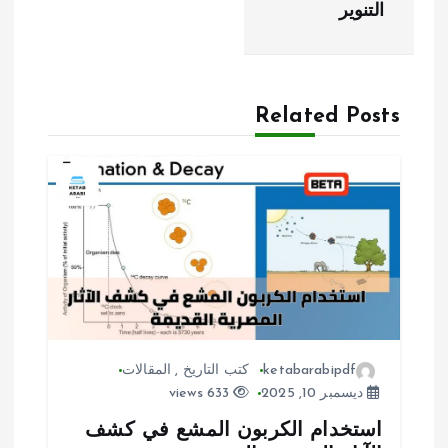
ا
التنوير
ل
م
Related Posts
ق
ا
ل
ا
ت
ketabarabipdf
كتب التاريخ
,
المقالات
ديسمبر 10, 2025
633 views
استخدام الكربون المشع في كشف