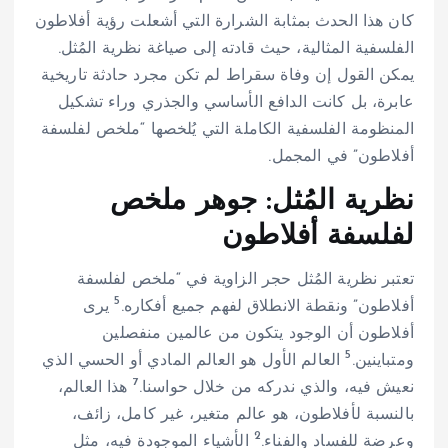
كان هذا الحدث بمثابة الشرارة التي أشعلت رؤية أفلاطون
الفلسفية المثالية، حيث قادته إلى صياغة نظرية المُثل.
يمكن القول إن وفاة سقراط لم تكن مجرد حادثة تاريخية
عابرة، بل كانت الدافع الأساسي والجذري وراء تشكيل
المنظومة الفلسفية الكاملة التي يُلخصها “ملخص لفلسفة
أفلاطون” في المجمل.
نظرية المُثل: جوهر ملخص
لفلسفة أفلاطون
تعتبر نظرية المُثل حجر الزاوية في “ملخص لفلسفة
5
أفلاطون” ونقطة الانطلاق لفهم جميع أفكاره.
يرى
أفلاطون أن الوجود يتكون من عالمين منفصلين
5
ومتباينين.
العالم الأول هو العالم المادي أو الحسي الذي
7
نعيش فيه، والذي ندركه من خلال حواسنا.
هذا العالم،
بالنسبة لأفلاطون، هو عالم متغير، غير كامل، زائف،
2
وعرضة للفساد والفناء.
الأشياء الموجودة فيه، مثل