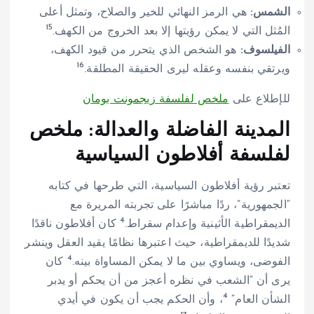
الشمس:
هي الرمز النهائي للخير والصلاح، وتمثل أعلى
15
المُثل التي لا يمكن رؤيتها إلا بعد الخروج من الكهف.
الفيلسوف:
هو الشخص الذي يتحرر من قيود الكهف،
16
ويرتقي بنفسه وعقله ليرى الحقيقة المطلقة.
للإطلاع على
ملخص لفلسفة زيجمونت بومان
المدينة الفاضلة والعدالة: ملخص
لفلسفة أفلاطون السياسية
تعتبر رؤية أفلاطون السياسية، التي طرحها في كتابه
“الجمهورية”، ردًا مباشرًا على تجربته المريرة مع
4
الديمقراطية الأثينية وإعدام سقراط.
كان أفلاطون ناقدًا
شديدًا للديمقراطية، حيث اعتبرها نظامًا يقيد العقل وينشر
4
الفوضى، ويساوي بين ما لا يمكن المساواة بينه.
كان
يرى أن “الشعب في نظره أعجز من أن يحكم أو يدبر
4
الشأن العام”
، وأن الحكم يجب أن يكون في أيدي