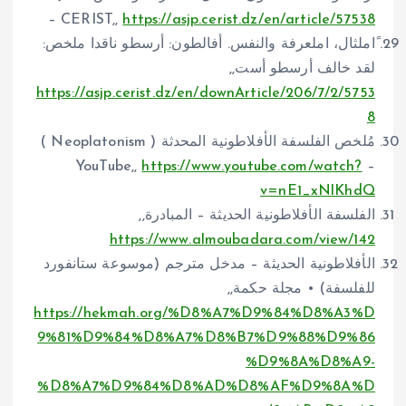
– CERIST,,
https://asjp.cerist.dz/en/article/57538
ًاملثال، املعرفة والنفس. أفالطون: أرسطو ناقدا ملخص:
لقد خالف أرسطو أست,,
https://asjp.cerist.dz/en/downArticle/206/7/2/5753
8
مُلخص الفلسفة الأفلاطونية المحدثة ( Neoplatonism )
https://www.youtube.com/watch?
– YouTube,,
v=nE1_xNlKhdQ
الفلسفة الأفلاطونية الحديثة – المبادرة,,
https://www.almoubadara.com/view/142
الأفلاطونية الحديثة – مدخل مترجم (موسوعة ستانفورد
للفلسفة) • مجلة حكمة,,
https://hekmah.org/%D8%A7%D9%84%D8%A3%D
9%81%D9%84%D8%A7%D8%B7%D9%88%D9%86
%D9%8A%D8%A9-
%D8%A7%D9%84%D8%AD%D8%AF%D9%8A%D