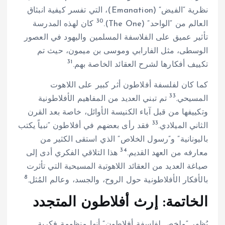
نظرية “الفيض” (Emanation)، التي تفسر كيفية انبثاق
30
العالم من “الواحد” (The One).
كان لهذه المدرسة
تأثير عميق على الفلاسفة المسلمين واليهود في العصور
الوسطى، مثل الفارابي وموسى بن ميمون، حيث تم
31
تكييف أفكارها لشرح العقائد الخاصة بهم.
كما كان لفلسفة أفلاطون أثر كبير على اللاهوت
33
المسيحي.
تم تبني العديد من المفاهيم الأفلاطونية
وتكييفها من قبل آباء الكنيسة الأوائل، خاصة بعد القرن
33
الثاني الميلادي.
فقد رأى بعضهم في أفلاطون “نبياً يكتب
باليونانية” و”رسول الخلاص” الذي استقى الكثير من
34
معارفه من العهد القديم.
هذا التلاقي الفكري أدى إلى
صياغة العديد من العقائد اللاهوتية المسيحية التي تأثرت
8
بالأفكار الأفلاطونية حول الروح، والجسد، وعالم المُثل.
الخاتمة: إرث أفلاطون المتجدد
يُظهر “ملخص لفلسفة أفلاطون” أنها منظومة فكرية