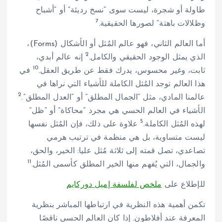
طاولة أو شجرة، ليست سوى “نسخ رديئة” أو “أشباح
7
وظلالات باهتة” لصورها الحقيقية.
أما العالم الثاني، فهو عالم المُثل أو الأشكال (Forms)،
2
الذي يمثل الوجود الحقيقي والكامل.
إنه عالم أبدي،
10
ثابت، وغير محسوس، يدرك فقط عن طريق العقل.
في
هذا العالم توجد المُثل الكاملة للأشياء التي نراها في
2
عالمنا المادي، مثل “الجمال المطلق” أو “العدل المطلق”.
الأشياء في العالم الحسي هي مجرد “محاكاة” أو “ظل”
5
لهذه المُثل الكاملة.
علاوة على ذلك، فإن المُثل نفسها
ليست متساوية، بل هي منظمة في ترتيب هرمي
تصاعدي، تصل قمته إلى ثلاثة مُثل عليا: الخير، والحق،
11
والجمال، التي يُفهم منها الخير المطلق كأسمى المُثل.
للإطلاع على
ملخص لفلسفة إميل دوركايم
تكمن أهمية هذه النظرية في ارتباطها المباشر بنظرية
المعرفة عند أفلاطون. إذا كان العالم الحسي ناقصًا