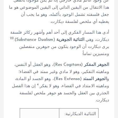
عن وجود عالم مادي خارجي إذا لم يكن موجوداً بالفعل.
هذا الانتقال من اليقين الذاتي إلى اليقين الموضوعي هو ما
جعل فلسفته تشمل الوجود بأكمله، وهو ما يجب أن
يغطيه أي ملخص لفلسفة ديكارت.
أدى هذا المسار الفكري إلى أحد أهم وأشهر ركائز فلسفة
22
ديكارت، وهي
الثنائية الجوهرية
(Substance Dualism).
يرى ديكارت أن الوجود يتكون من جوهرين منفصلين
ومتميزين تماماً:
الجوهر المفكر
(Res Cogitans)، وهو العقل أو النفس،
وماهيته التفكير، وهو لا مادي وغير ممتد في الفضاء؛
و
الجوهر الممتد
(Res Extensa)، وهو الجسد أو المادة،
4
وماهيته الامتداد في الفضاء، وهو لا يفكر.
إن هذا الفصل
الجذري بين العقل والجسد هو جوهر ملخص لفلسفة
ديكارت.
الثنائية الديكارتية: