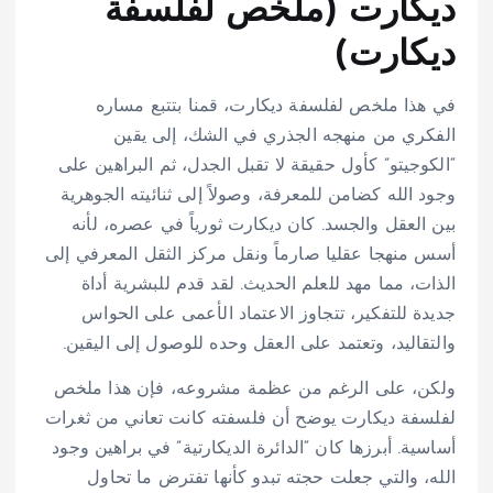
ديكارت (ملخص لفلسفة
ديكارت)
في هذا ملخص لفلسفة ديكارت، قمنا بتتبع مساره
الفكري من منهجه الجذري في الشك، إلى يقين
“الكوجيتو” كأول حقيقة لا تقبل الجدل، ثم البراهين على
وجود الله كضامن للمعرفة، وصولاً إلى ثنائيته الجوهرية
بين العقل والجسد. كان ديكارت ثورياً في عصره، لأنه
أسس منهجا عقليا صارماً ونقل مركز الثقل المعرفي إلى
الذات، مما مهد للعلم الحديث. لقد قدم للبشرية أداة
جديدة للتفكير، تتجاوز الاعتماد الأعمى على الحواس
والتقاليد، وتعتمد على العقل وحده للوصول إلى اليقين.
ولكن، على الرغم من عظمة مشروعه، فإن هذا ملخص
لفلسفة ديكارت يوضح أن فلسفته كانت تعاني من ثغرات
أساسية. أبرزها كان “الدائرة الديكارتية” في براهين وجود
الله، والتي جعلت حجته تبدو كأنها تفترض ما تحاول