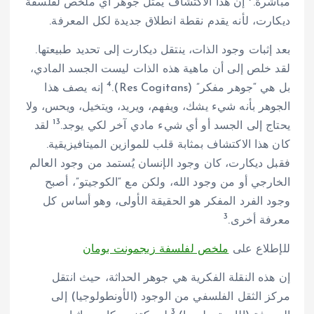
مباشرة.
إن هذا الاكتشاف يمثل جوهر أي ملخص لفلسفة
ديكارت، لأنه يقدم نقطة انطلاق جديدة لكل المعرفة.
بعد إثبات وجود الذات، ينتقل ديكارت إلى تحديد طبيعتها.
لقد خلص إلى أن ماهية هذه الذات ليست الجسد المادي،
4
بل هي “جوهر مفكر” (Res Cogitans).
إنه يصف هذا
الجوهر بأنه شيء يشك، ويفهم، ويريد، ويتخيل، ويحس، ولا
13
يحتاج إلى الجسد أو أي شيء مادي آخر لكي يوجد.
لقد
كان هذا الاكتشاف بمثابة قلب للموازين الميتافيزيقية.
فقبل ديكارت، كان وجود الإنسان يُستمد من وجود العالم
الخارجي أو من وجود الله، ولكن مع “الكوجيتو”، أصبح
وجود الفرد المفكر هو الحقيقة الأولى، وهو أساس كل
3
معرفة أخرى.
للإطلاع على
ملخص لفلسفة زيجمونت بومان
إن هذه النقلة الفكرية هي جوهر الحداثة، حيث انتقل
مركز الثقل الفلسفي من الوجود (الأونطولوجيا) إلى
3