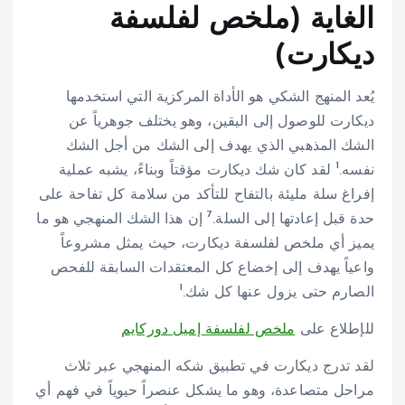
الغاية (ملخص لفلسفة
ديكارت)
يُعد المنهج الشكي هو الأداة المركزية التي استخدمها
ديكارت للوصول إلى اليقين، وهو يختلف جوهرياً عن
الشك المذهبي الذي يهدف إلى الشك من أجل الشك
1
نفسه.
لقد كان شك ديكارت مؤقتاً وبناءً، يشبه عملية
إفراغ سلة مليئة بالتفاح للتأكد من سلامة كل تفاحة على
7
حدة قبل إعادتها إلى السلة.
إن هذا الشك المنهجي هو ما
يميز أي ملخص لفلسفة ديكارت، حيث يمثل مشروعاً
واعياً يهدف إلى إخضاع كل المعتقدات السابقة للفحص
1
الصارم حتى يزول عنها كل شك.
للإطلاع على
ملخص لفلسفة إميل دوركايم
لقد تدرج ديكارت في تطبيق شكه المنهجي عبر ثلاث
مراحل متصاعدة، وهو ما يشكل عنصراً حيوياً في فهم أي