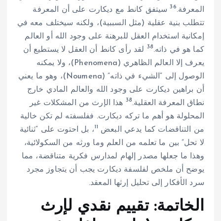
36
المعرفة.
سيتفق كانط مع ديكارت على أن المعرفة
تتطلب بنية عقلية (مثل السببية)، ولكنه سيختلف معه في
إمكانية استخدام العقل للبرهنة على وجود الله أو العالم
38
كما هو في ذاته.
لقد رأى كانط أن العقل لا يستطيع أن
يعرف إلا العالم الظاهري (Phenomena)، ولا يمكنه
الوصول إلى “الشيء في ذاته” (Noumena)، وهو ما يعني
أن براهين ديكارت على وجود الله والعالم المادي خارج
38
نطاق المعرفة العقلية.
هذا الإرث من المشكلات غير
المحلولة هو أهم ما تركه ديكارت. ففلسفته لم تكن خالية
11
من التناقضات كما يدعي البعض
، بل احتوت على “ثنائية
لا تحل” بين ما تعلمه من العلم وما ورثه من السكولائية،
وهذا ما جعلها مصدر إلهام لمدارس فكرية متناقضة، مما
يوضح أن ملخص لفلسفة ديكارت يجب أن يتجاوز مجرد
سرد الأفكار إلى تحليل إرثها المعقد.
الخاتمة: تقييم نقدي لإرث