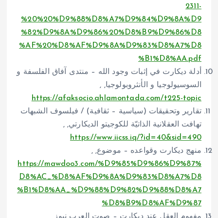
2311-
%20%20%D9%88%D8%A7%D9%84%D9%8A%D9
%82%D9%8A%D9%86%20%D8%B9%D9%86%D8
%AF%20%D8%AF%D9%8A%D9%83%D8%A7%D8
%B1%D8%AA.pdf
أدلة ديكارت في إثبات وجود الله – منتدى آفاق الفلسفة و
السوسيولوجيا و الأنثروبولوجيا, ,
https://afaksocio.ahlamontada.com/t225-topic
تقارير وتحقيقات (سياسية – ثقافية) / فيلسوف الشبهات
تهافت العقلانية الذاتيّة للكوجيتو الديكارتي, ,
https://www.iicss.iq/?id=40&sid=490
منهج ديكارت وقواعده – موضوع, ,
https://mawdoo3.com/%D9%85%D9%86%D9%87%
D8%AC_%D8%AF%D9%8A%D9%83%D8%A7%D8
%B1%D8%AA_%D9%88%D9%82%D9%88%D8%A7
%D8%B9%D8%AF%D9%87
مفهوم العقل عند ديكارت – صوت العرب نيوز