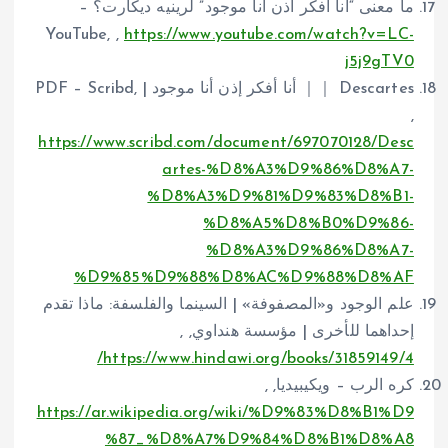
ما معنى “انا افكر اذن انا موجود” لرينيه ديكارت؟ –
YouTube, ,
https://www.youtube.com/watch?v=LC-
j5j9gTV0
Descartes ｜｜ أنا أفكر إذن أنا موجود | PDF – Scribd,
,
https://www.scribd.com/document/697070128/Desc
artes-%D8%A3%D9%86%D8%A7-
%D8%A3%D9%81%D9%83%D8%B1-
%D8%A5%D8%B0%D9%86-
%D8%A3%D9%86%D8%A7-
%D9%85%D9%88%D8%AC%D9%88%D8%AF
علم الوجود و«المصفوفة» | السينما والفلسفة: ماذا تقدم
إحداهما للأخرى | مؤسسة هنداوي, ,
https://www.hindawi.org/books/31859149/4/
كره الرب – ويكيبيديا, ,
https://ar.wikipedia.org/wiki/%D9%83%D8%B1%D9
%87_%D8%A7%D9%84%D8%B1%D8%A8