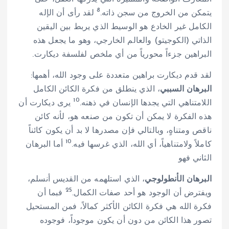
8
يتمكن من الخروج من سجن ذاته.
لقد رأى أن الإله
الكامل غير الخادع هو الوسيط الذي يربط بين اليقين
الذاتي (الكوجيتو) والعالم الخارجي، وهو ما يجعل هذه
البراهين جزءاً محورياً من أي ملخص لفلسفة ديكارت.
لقد قدم ديكارت براهين متعددة على وجود الله، أهمها:
البرهان السببي
، الذي ينطلق من فكرة الكائن الكامل
10
اللامتناهي التي يجدها الإنسان في ذهنه.
يرى ديكارت أن
هذه الفكرة لا يمكن أن تكون من صنعه هو، لأنه كائن
ناقص ومتناهٍ، وبالتالي فإن مصدرها لا بد أن يكون كائناً
10
كاملاً ولامتناهياً، أي الله، الذي غرسها فيه.
أما البرهان
الثاني فهو
البرهان الأنطولوجي
، الذي استلهمه من القديس أنسلم،
25
ويفترض أن الوجود هو أحد صفات الكمال.
فبما أن
فكرة الله هي فكرة الكائن الأكثر كمالاً، فمن المستحيل
تصور هذا الكائن من دون أن يكون موجوداً، فوجوده