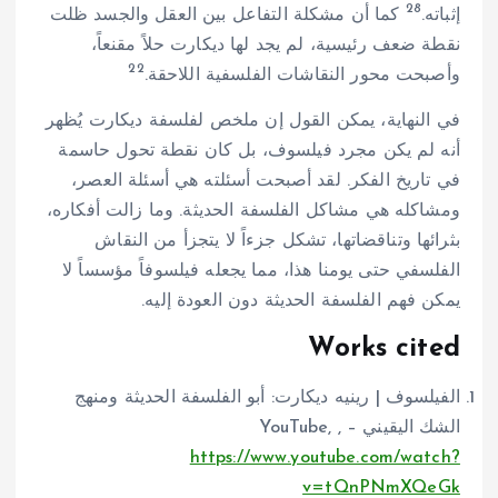
28
إثباته.
كما أن مشكلة التفاعل بين العقل والجسد ظلت
نقطة ضعف رئيسية، لم يجد لها ديكارت حلاً مقنعاً،
22
وأصبحت محور النقاشات الفلسفية اللاحقة.
في النهاية، يمكن القول إن ملخص لفلسفة ديكارت يُظهر
أنه لم يكن مجرد فيلسوف، بل كان نقطة تحول حاسمة
في تاريخ الفكر. لقد أصبحت أسئلته هي أسئلة العصر،
ومشاكله هي مشاكل الفلسفة الحديثة. وما زالت أفكاره،
بثرائها وتناقضاتها، تشكل جزءاً لا يتجزأ من النقاش
الفلسفي حتى يومنا هذا، مما يجعله فيلسوفاً مؤسساً لا
يمكن فهم الفلسفة الحديثة دون العودة إليه.
Works cited
الفيلسوف | رينيه ديكارت: أبو الفلسفة الحديثة ومنهج
الشك اليقيني – YouTube, ,
https://www.youtube.com/watch?
v=tQnPNmXQeGk