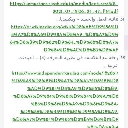
https://uomustansiriyah.edu.iq/media/lectures/8/8_
2021_07_12!06_24_47_PM.pdf
ثنائية العقل والجسد – ويكيبيديا, ,
https://ar.wikipedia.org/wiki/%D8%AB%D9%86%D
8%A7%D8%A6%D9%8A%D8%A9_%D8%A7%D9%
84%D8%B9%D9%82%D9%84_%D9%88%D8%A7%
D9%84%D8%AC%D8%B3%D8%AF
رحلة مع الفلاسفة في نظرية المعرفة (4) – اندبندنت
عربية, ,
https://www.independentarabia.com/node/182661/
%D8%A2%D8%B1%D8%A7%D8%A1/%D8%B1%D8
%AD%D9%84%D8%A9-%D9%85%D8%B9-
%D8%A7%D9%84%D9%81%D9%84%D8%A7%D8
%B3%D9%81%D8%A9-%D9%81%D9%8A-
%D9%86%D8%B8%D8%B1%D9%8A%D8%A9-
%D8%A7%D9%84%D9%85%D8%B9%D8%B1%D9
%81%D8%A9-4