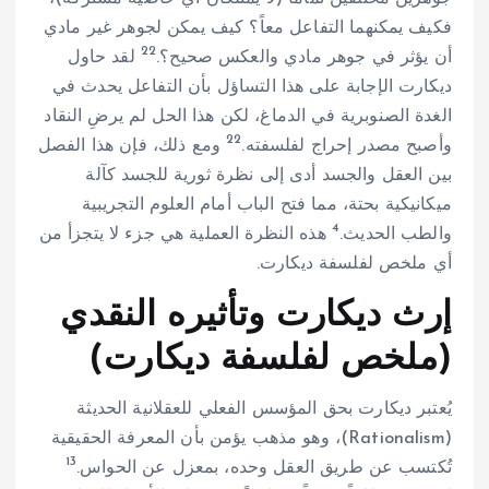
فكيف يمكنهما التفاعل معاً؟ كيف يمكن لجوهر غير مادي
22
أن يؤثر في جوهر مادي والعكس صحيح؟.
لقد حاول
ديكارت الإجابة على هذا التساؤل بأن التفاعل يحدث في
الغدة الصنوبرية في الدماغ، لكن هذا الحل لم يرضِ النقاد
22
وأصبح مصدر إحراج لفلسفته.
ومع ذلك، فإن هذا الفصل
بين العقل والجسد أدى إلى نظرة ثورية للجسد كآلة
ميكانيكية بحتة، مما فتح الباب أمام العلوم التجريبية
4
والطب الحديث.
هذه النظرة العملية هي جزء لا يتجزأ من
أي ملخص لفلسفة ديكارت.
إرث ديكارت وتأثيره النقدي
(ملخص لفلسفة ديكارت)
يُعتبر ديكارت بحق المؤسس الفعلي للعقلانية الحديثة
(Rationalism)، وهو مذهب يؤمن بأن المعرفة الحقيقية
13
تُكتسب عن طريق العقل وحده، بمعزل عن الحواس.