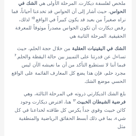
ملخص لفلسفة ديكارت. المرحلة الأولى هي
الشك في
الحواس
، حيث أشار إلى أن الحواس قد تخدعنا أحياناً، فما
12
نراه صغيراً من بعيد قد يكون كبيراً في الواقع.
لذلك،
رفض ديكارت أن تكون الحواس مصدراً موثوقاً للمعرفة
الحقيقية. المرحلة الثانية هي
الشك في اليقينيات العقلية
من خلال حجة الحلم، حيث
7
تساءل عن قدرتنا على التمييز بين حالة اليقظة والحلم.
فبما أننا لا نستطيع التأكد من أن ما نعيشه الآن ليس
مجرد حلم، فإن هذا يضع كل المعارف القائمة على الواقع
الحسي موضع الشك.
بلغ الشك الديكارتي ذروته في المرحلة الثالثة، وهي
17
فرضية الشيطان الخبيث
.
هنا، افترض ديكارت وجود
كائن خبيث وقوي جداً يكرس كل طاقته لخداعنا في كل
شيء، بما في ذلك أبسط الحقائق الرياضية والمنطقية
مثل