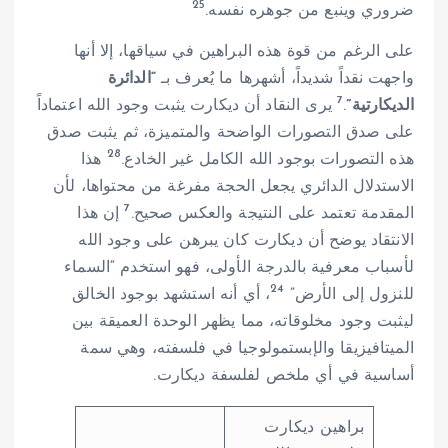
25
ضروري وينبع من جوهره نفسه.
على الرغم من قوة هذه البراهين في سياقها، إلا أنها
واجهت نقداً شديداً، أشهرها ما يُعرف بـ
“الدائرة
7
الديكارتية”
.
يرى النقاد أن ديكارت يثبت وجود الله اعتماداً
على صدق التصورات الواضحة والمتميزة، ثم يثبت صدق
28
هذه التصورات بوجود الله الكامل غير الخادع.
هذا
الاستدلال الدائري يجعل الحجة مفرغة من محتواها، لأن
7
المقدمة تعتمد على النتيجة والعكس صحيح.
إن هذا
الانتقاد يوضح أن ديكارت كان يبرهن على وجود الله
لأسباب معرفية بالدرجة الأولى، فهو استخدم “السماء
24
للنزول إلى الأرض”
، أي أنه استشهد بوجود الخالق
ليثبت وجود مخلوقاته، مما يظهر الوحدة العميقة بين
الميتافيزيقا والإبستمولوجيا في فلسفته، وهي سمة
أساسية في أي ملخص لفلسفة ديكارت.
براهين ديكارت