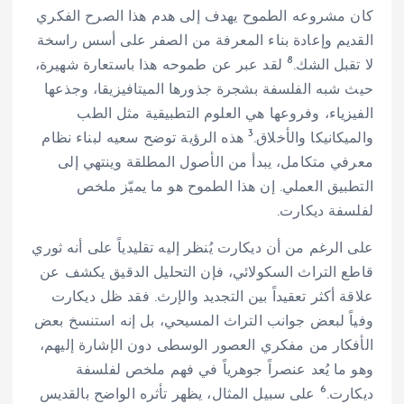
كان مشروعه الطموح يهدف إلى هدم هذا الصرح الفكري
القديم وإعادة بناء المعرفة من الصفر على أسس راسخة
8
لا تقبل الشك.
لقد عبر عن طموحه هذا باستعارة شهيرة،
حيث شبه الفلسفة بشجرة جذورها الميتافيزيقا، وجذعها
الفيزياء، وفروعها هي العلوم التطبيقية مثل الطب
3
والميكانيكا والأخلاق.
هذه الرؤية توضح سعيه لبناء نظام
معرفي متكامل، يبدأ من الأصول المطلقة وينتهي إلى
التطبيق العملي. إن هذا الطموح هو ما يميّز ملخص
لفلسفة ديكارت.
على الرغم من أن ديكارت يُنظر إليه تقليدياً على أنه ثوري
قاطع التراث السكولائي، فإن التحليل الدقيق يكشف عن
علاقة أكثر تعقيداً بين التجديد والإرث. فقد ظل ديكارت
وفياً لبعض جوانب التراث المسيحي، بل إنه استنسخ بعض
الأفكار من مفكري العصور الوسطى دون الإشارة إليهم،
وهو ما يُعد عنصراً جوهرياً في فهم ملخص لفلسفة
6
ديكارت.
على سبيل المثال، يظهر تأثره الواضح بالقديس