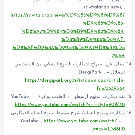
sawtalarab news, ,
https://sawtalarab.news/%D9%85%D9%81%D9%87
%D9%88%D9%85-
%D8%A7%D9%84%D8%B9%D9%82%D9%84-
%D8%B9%D9%86%D8%AF-
%D8%AF%D9%8A%D9%83%D8%A7%D8%B1%D8
%AA/
ﻣﻘﺎل ﻋﻦ اﳌﻨﻬﺎج ﻟﺪﻳﻜﺎرت اﳌﻨﻬﺞ اﻟﺸﻜﻲ ﺑﲔ اﳌﻨﻘﺬ ﻣﻦ
اﻟﻀﻼل – DergiPark, ,
https://dergipark.org.tr/tr/download/article-
file/3539564
نقد ديكارت لمنهج ارسطو | د. الطيب بوعزة – YouTube, ,
https://www.youtube.com/watch?v=Hi1ytg90W30
ديكارت ومنهج الشك/ شرح مبسط لمنهج الشك الديكارتي
https://www.youtube.com/watch?
.. – YouTube, ,
v=cxivJDd81l0