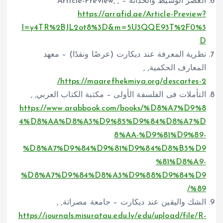
العصرُ الوسيط والحداثة – Article-Preview, ,
https://arrafid.ae/Article-Preview?
I=y4TR%2BJL2ot8%3D&m=5U3QQE93T%2F0%3
D
نظرية المعرفة عند ديكارت (عرضًا ونقدًا) – معهد
المعارف الحكمية, ,
https://maarefhekmiya.org/descartes-2/
التأملات فى الفلسفة الأولى – مكتبة الكتاب العربي, ,
https://www.arabbook.com/books/%D8%A7%D9%8
4%D8%AA%D8%A3%D9%85%D9%84%D8%A7%D
8%AA-%D9%81%D9%89-
%D8%A7%D9%84%D9%81%D9%84%D8%B3%D9
%81%D8%A9-
%D8%A7%D9%84%D8%A3%D9%88%D9%84%D9
%89/
الشك واليقين عند ديكارت – جامعة مصراتة, ,
https://journals.misuratau.edu.ly/edu/upload/file/R-