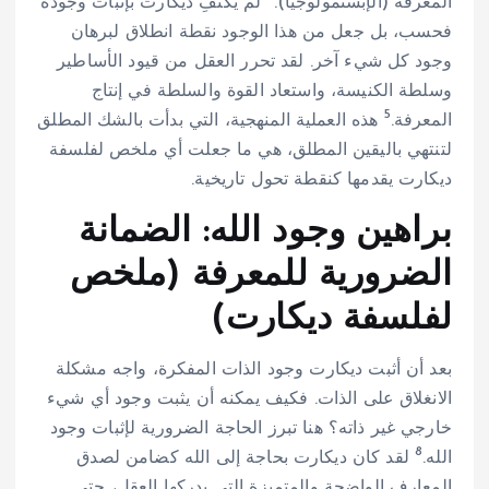
المعرفة (الإبستمولوجيا).
لم يكتفِ ديكارت بإثبات وجوده
فحسب، بل جعل من هذا الوجود نقطة انطلاق لبرهان
وجود كل شيء آخر. لقد تحرر العقل من قيود الأساطير
وسلطة الكنيسة، واستعاد القوة والسلطة في إنتاج
5
المعرفة.
هذه العملية المنهجية، التي بدأت بالشك المطلق
لتنتهي باليقين المطلق، هي ما جعلت أي ملخص لفلسفة
ديكارت يقدمها كنقطة تحول تاريخية.
براهين وجود الله: الضمانة
الضرورية للمعرفة (ملخص
لفلسفة ديكارت)
بعد أن أثبت ديكارت وجود الذات المفكرة، واجه مشكلة
الانغلاق على الذات. فكيف يمكنه أن يثبت وجود أي شيء
خارجي غير ذاته؟ هنا تبرز الحاجة الضرورية لإثبات وجود
8
الله.
لقد كان ديكارت بحاجة إلى الله كضامن لصدق
المعارف الواضحة والمتميزة التي يدركها العقل، حتى