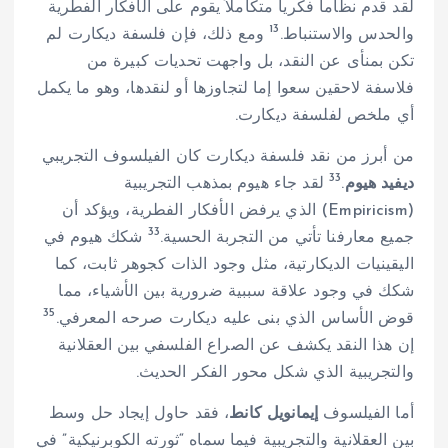
لقد قدم نظاماً فكرياً متكاملاً يقوم على الأفكار الفطرية
13
والحدس والاستنباط.
ومع ذلك، فإن فلسفة ديكارت لم
تكن بمنأى عن النقد، بل واجهت تحديات كبيرة من
فلاسفة لاحقين سعوا إما لتجاوزها أو لنقدها، وهو ما يكمل
أي ملخص لفلسفة ديكارت.
من أبرز من نقد فلسفة ديكارت كان الفيلسوف التجريبي
33
ديفيد هيوم
.
لقد جاء هيوم بمذهب التجريبية
(Empiricism) الذي يرفض الأفكار الفطرية، ويؤكد أن
33
جميع معارفنا تأتي من التجربة الحسية.
شكك هيوم في
اليقينيات الديكارتية، مثل وجود الذات كجوهر ثابت، كما
شكك في وجود علاقة سببية ضرورية بين الأشياء، مما
35
قوض الأساس الذي بنى عليه ديكارت صرحه المعرفي.
إن هذا النقد يكشف عن الصراع الفلسفي بين العقلانية
والتجريبية الذي شكل محور الفكر الحديث.
أما الفيلسوف
إيمانويل كانط
، فقد حاول إيجاد حل وسط
بين العقلانية والتجريبية فيما سماه “ثورته الكوبرنيكية” في