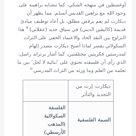
أوغسطين في منهجه الشكي، كما تتشابه براهينه على
وجود الله مع براهين القديس أنسلم، مما يظهر أن
ديكارت لم يقم برفض مطلق، بل أعاد توظيف مبادئ
9
قديمة (كاليقين الديني) في سياق جديد (عقلاني).
هذا
التزاوج بين النقد الحاد والاعتماد الخفي على التراث
السكولائي يفسر لماذا أصبح ديكارت مصدر إلهام
لمدرستين فكريتين مختلفتين، كما أشار برتراند راسل،
الذي رأى أن فلسفته تحتوي على “ثنائية لا تُحل” بين ما
11
تعلمه من العلم وما ورثه من التراث المدرسي.
ديكارت: إرث من
التجديد والتأثر
الفلسفة
السكولائية
السمة الفلسفية
(المذهب
الأرسطي)