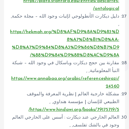
https://plato.stanford.edu/entries/descartes-
ontological/
دليل ديكارت الأنطولوجي لإثبات وجود الله – مجلة حكمة,
,
https://hekmah.org/%D8%AF%D9%8A%D9%83%D
8%A7%D8%B1%D8%AA-
%D8%A7%D9%84%D8%A3%D9%86%D8%B7%D9
%88%D9%84%D9%88%D8%AC%D9%8A/
مقارنة بين حجج ديكارت وباسكال في وجود الله – شبكة
النبأ المعلوماتية, ,
https://www.annabaa.org/arabic/referenceshirazi/
24560
مشكلة خارجية العالم | نظرية المعرفة والموقف
الطبيعي للإنسان | مؤسسة هنداوي, ,
https://www.hindawi.org/books/79175719/5/
العالم الخارجي عند ديكارت : أسس على الخارجي العالم
وجود في بالشك تفلسف, ,