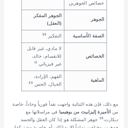
خصائص الجوهرين
الجوهر المفكر
الجوهر
(العقل)
22
الصفة الأساسية
التفكير
لا مادي، غير قابل
الخصائص
للانقسام، خالد،
13
غير فيزيائي
الفهم، الإرادة،
الماهية
22
الخيال، الحس
مع ذلك، فإن هذه الثنائية واجهت نقداً فورياً وحاداً، خاصة
من
الأميرة إليزابيث من بوهيميا
في مراسلاتها مع
22
ديكارت.
جوهر المشكلة هو: إذا كان العقل والجسد
جوهرين مختلفين تماماً (لا يمتلكان أي خاصية مشتركة)،