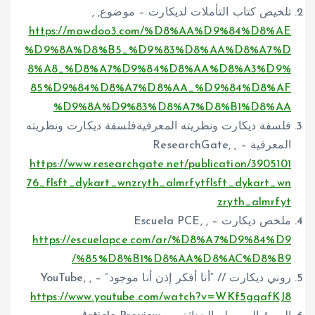
تلخيص كتاب التأملات لديكارت – موضوع, ,
https://mawdoo3.com/%D8%AA%D9%84%D8%AE
%D9%8A%D8%B5_%D9%83%D8%AA%D8%A7%D
8%A8_%D8%A7%D9%84%D8%AA%D8%A3%D9%
85%D9%84%D8%A7%D8%AA_%D9%84%D8%AF
%D9%8A%D9%83%D8%A7%D8%B1%D8%AA
فلسفة ديكارت ونظريته المعرفيةفلسفة ديكارت ونظريته
المعرفية – ResearchGate, ,
https://www.researchgate.net/publication/3905101
76_flsft_dykart_wnzryth_almrfytflsft_dykart_wn
zryth_almrfyt
ملخص ديكارت – Escuela PCE, ,
https://escuelapce.com/ar/%D8%A7%D9%84%D9
%85%D8%B1%D8%AA%D8%AC%D8%B9/
روني ديكارت // “أنا أفكر إذن أنا موجود” – YouTube, ,
https://www.youtube.com/watch?v=WKf5gqafKJ8