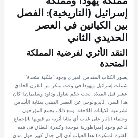
مملكة يهوذا ومملكة
إسرائيل (التاريخية): الفصل
بين الكيانين في العصر
الحديدي الثاني
النقد الأثري لفرضية المملكة
المتحدة
يصور الكتاب المقدس العبري وجود “ملكية متحدة”
شملت إسرائيل ويهوذا في وقت مبكر من القرن الحادي
عشر قبل الميلاد، تحت حكم شاول وداود وسليمان.
1
كان
هذا السرد الأيديولوجي عن العصر الذهبي بمثابة الأساس
لشرعية الكيانات اللاحقة. ومع ذلك، يجمع المؤرخون
وعلماء الآثار على غياب أي بقايا أثرية تم قبولها بالإجماع
لدعم وجود إمبراطورية موحدة وكبيرة النطاق في هذه
الفترة المبكرة.
1
هذا الغياب أدى إلى جدل كبير حول مدى