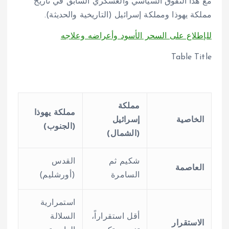
مع هذا التفوق السياسي والعسكري السابق في تاريخ
مملكة يهوذا ومملكة إسرائيل (التاريخية والحديثة).
للإطلاع على السحر الأسود وأعراضه وعلاجه
Table Title
مملكة
مملكة يهوذا
الخاصية
إسرائيل
(الجنوب)
(الشمال)
شكيم ثم
القدس
العاصمة
السامرة
(أورشليم)
استمرارية
أقل استقراراً،
السلالة
الاستقرار