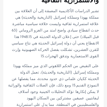
والاستمرارية الثقافية
تشير الدراسات الأكاديمية المعمقة إلى أن العلاقة بين
مملكة يهوذا ومملكة إسرائيل (التاريخية والحديثة) هي
علاقة استمرارية ثقافية وليست خلافة سياسية مباشرة.
حدث انقطاع سيادي واضح امتد من الغزو الروماني (63
قبل الميلاد) حتى إعلان الدولة الحديثة في 1948.
15
هذا
الانقطاع يعني أن دولة إسرائيل الحديثة هي نتاج سياسي
للقرن العشرين، تشكلت بفضل الحركة الصهيونية وإرث
القوى الاستعمارية وتدفق الهجرات.
15
على النقيض من الحكم اللاهوتي الذي ميز مملكة يهوذا
ومملكة إسرائيل (التاريخية والحديثة)، تعمل الدولة
الحديثة ككيان علماني ذي حدود محددة، مما يفصلها عن
النموذج القديم.
15
ومع ذلك، فإن الصلات الثقافية والوراثية
لا يمكن إنكارها. تؤكد التحليلات الجينية وجود أسلاف
ليفانتيين عميقين مشتركين بين السكان اليهود
والفلسطينيين في المنطقة، مما يدل على استمرارية