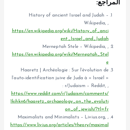
المراجع:
History of ancient Israel and Judah –
Wikipedia, ,
https://en.wikipedia.org/wiki/History_of_anci
ent_Israel_and_Judah
Merneptah Stele – Wikipedia, ,
https://en.wikipedia.org/wiki/Merneptah_Stel
e
Haaretz | Archéologie : Sur l’évolution de
l’auto-identification juive de Juda à « Israël »
: r/Judaism – Reddit, ,
https://www.reddit.com/r/Judaism/comments/
1kihkn6/haaretz_archaeology_on_the_evoluti
on_of_jewish/?tl=fr
Maximalists and Minimalists – Livius.org, ,
https://www.livius.org/articles/theory/maximal