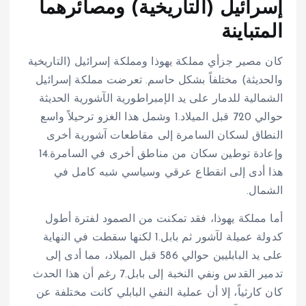
إسرائيل (التاريخية) ومصائرهما
المتباينة
كان مصير جزأي مملكة يهوذا ومملكة إسرائيل (التاريخية
والحديثة) مختلفاً بشكل حاسم. تعرضت مملكة إسرائيل
الشمالية للدمار على يد الإمبراطورية الآشورية الحديثة
حوالي 720 قبل الميلاد.
1
وشمل هذا الغزو ترحيلاً واسع
النطاق لسكان السامرة إلى مقاطعات آشورية أخرى
وإعادة توطين سكان من مناطق أخرى في السامرة.
14
هذا أدى إلى انقطاع عرقي وسياسي شبه كامل في
الشمال.
أما مملكة يهوذا، فقد تمكنت من الصمود لفترة أطول
كدولة عميلة لآشور ثم بابل.
1
لكنها سقطت في النهاية
على يد البابليين حوالي 586 قبل الميلاد، مما أدى إلى
تدمير القدس ونفي النخبة إلى بابل.
7
رغم أن هذا الحدث
كان كارثياً، إلا أن عملية النفي البابلي كانت مختلفة عن