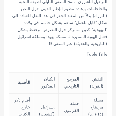
الترحيل الآشوري. سمح المنفى البابلي لطبقة النخبة
والحاخامات بإعادة تنظيم الإطار الديني حول النص
(التوراة) بدلاً من المعبد الجغرافي. هذا النقل للعبادة إلى
شكل “قابل للحمل” ساهم بشكل حاسم في ولادة
“اليهودية” كدين متمركز حول النصوص، وحفظ بشكل
فعال الهوية المتميزة لـ مملكة يهوذا ومملكة إسرائيل
(التاريخية والحديثة) عبر المنفى.
15
Table Title
النقش
المرجع
الكيان
الأهمية
(القرن)
التاريخي
المذكور
مسلة
أقدم ذكر
حملة
مرنبتاح
إسرائيل
خارج
الفرعون
(13 ق.م)
(كشعب)
الكتاب