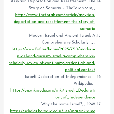
Assyrian Deportation and Resettlement: The
Story of Samaria – TheTorah.com, ,
https://www.thetorah.com/article/assyrian-
deportation-and-resettlement-the-story-of-
samaria
Modern Israel and Ancient Israel: A
Comprehensive Scholarly …, ,
https://www.faf.ae/home/2025/7/10/modern-
israel-and-ancient-israel-a-comprehensive-
scholarly-review-of-continuity-credentials-and-
political-context
Israeli Declaration of Independence –
Wikipedia, ,
https://en.wikipedia.org/wiki/Israeli_Declarati
on_of_Independence
1948: Why the name Israel?, ,
https://scholar.harvard.edu/files/martinkrame