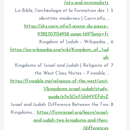
ists-and-minimalists/
1. La Bible, l’archéologie et la formation des
identités modernes | Cairn.info, ,
https://shs.cairn.info/l-avenir-du-passe–
9782707154958-page-169?lang=fr
Kingdom of Judah – Wikipedia, ,
https://en.wikipedia.org/wiki/Kingdom_of_Jud
ah
Kingdoms of Israel and Judah | Religions of
the West Class Notes – Fiveable, ,
https://fiveable.me/religions-of-the-west/unit-
1/kingdoms-israel-judah/study-
guide/e7wSOsFGhMVEFdvZ
Israel and Judah: Difference Between the Two
Kingdoms, ,
https://firmisrael.org/learn/israel-
and-judah-two-kingdoms-and-their-
differences/