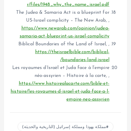
r/files/1948_why_the_name_israel.pdf
The Judea & Samaria Act is a blueprint for
US-Israel complicity – The New Arab, ,
https://www.newarab.com/opinion/judea-
samaria-act-blueprint-us-israel-complicity
Biblical Boundaries of the Land of Israel, ,
https://theisraelbible.com/biblical-
boundaries-land-israel/
Les royaumes d’Israël et Juda face à l’empire
néo-assyrien – Histoire à la carte, ,
https://www.histoirealacarte.com/bible-et-
histoire/les-royaumes-d-israel-et-juda-face-a-l-
empire-neo-assyrien
مملكة يهوذا ومملكة إسرائيل (التاريخية والحديثة)