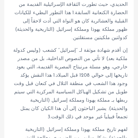
الحديدي، حيث تطورت الثقافة الإسرائيلية القديمة من
الحضارة الكنعانية السابقة.
1
هذا التطور البطيء للكيانات
القبلية والعشائرية كان هو النواة التي أدت لاحقاً إلى
ظهور مملكة يهوذا ومملكة إسرائيل (التاريخية والحديثة)
كدولتين ملكيتين مستقلتين.
إن أقدم شهادة موثقة لـ “إسرائيل” كشعب (وليس كدولة
ملكية بعد) لا تأتي من النصوص الداخلية، بل من مصدر
خارجي، وهو مسلة مرنبتاح المصرية القديمة، التي يعود
تاريخها إلى حوالي 1208 قبل الميلاد.
1
هذا النقش يؤكد
وجود هذا الشعب في منطقة التلال في كنعان قبل وقت
طويل من تشكيل الهياكل السياسية المركزية التي سيتم
ربطها بـ مملكة يهوذا ومملكة إسرائيل (التاريخية
والحديثة). يشير الباحثون إلى أن هذا الكيان كان يمثل
تجمعاً قبيلياً غير موحد في ذلك الوقت.
3
لفهم تاريخ مملكة يهوذا ومملكة إسرائيل (التاريخية
والحديثة) بشكل سليم، من الضروري معالجة التوتر