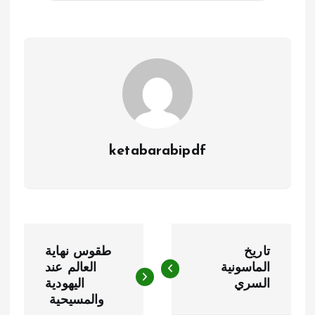
ketabarabipdf
ت
تاريخ
طقوس نهاية
ص
الماسونية
العالم عند
السري
اليهودية
فّ
والمسيحية