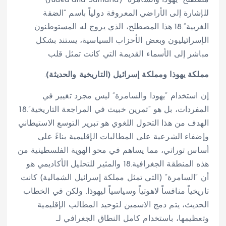
مصطلح “يهودا والسامرة” (Judea and Samaria)
للإشارة إلى الأراضي المعروفة دولياً باسم “الضفة
الغربية”.
18
هذا المصطلح، الذي يروج له المستوطنون
الإسرائيليون وبعض الأحزاب السياسية، يستند بشكل
مباشر إلى الأسماء القديمة التي كانت تمثل قلب
مملكة يهوذا ومملكة إسرائيل (التاريخية والحديثة)
.
إن استخدام “يهودا والسامرة” ليس مجرد تغيير في
المفردات، بل هو “تمرين خبيث في المراجعة التاريخية”.
18
الهدف من هذا التحول اللغوي هو تبرير التوسع الاستيطاني
وإضفاء الشرعية على المطالبات الإقليمية بناءً على
أساس توراتي، مما يساهم في محو الهوية الفلسطينية من
هذه المنطقة الجغرافية.
18
والمثير للتحليل الأكاديمي هو
أن “السامرة” (التي تمثل مملكة إسرائيل الشمالية) كانت
تاريخياً منافساً لاهوتياً وسياسياً ليهوذا. ولكن في الخطاب
الحديث، يتم دمج الاسمين لتوحيد المطالب الإقليمية
وتعظيمها، باستخدام كامل النطاق الجغرافي لـ