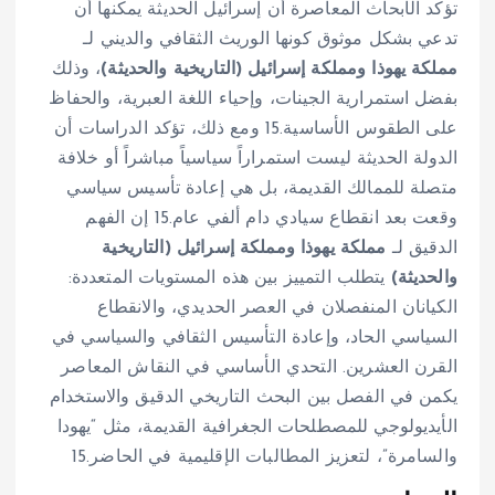
تؤكد الأبحاث المعاصرة أن إسرائيل الحديثة يمكنها أن
تدعي بشكل موثوق كونها الوريث الثقافي والديني لـ
مملكة يهوذا ومملكة إسرائيل (التاريخية والحديثة)
، وذلك
بفضل استمرارية الجينات، وإحياء اللغة العبرية، والحفاظ
على الطقوس الأساسية.
15
ومع ذلك، تؤكد الدراسات أن
الدولة الحديثة ليست استمراراً سياسياً مباشراً أو خلافة
متصلة للممالك القديمة، بل هي إعادة تأسيس سياسي
وقعت بعد انقطاع سيادي دام ألفي عام.
15
إن الفهم
الدقيق لـ
مملكة يهوذا ومملكة إسرائيل (التاريخية
والحديثة)
يتطلب التمييز بين هذه المستويات المتعددة:
الكيانان المنفصلان في العصر الحديدي، والانقطاع
السياسي الحاد، وإعادة التأسيس الثقافي والسياسي في
القرن العشرين. التحدي الأساسي في النقاش المعاصر
يكمن في الفصل بين البحث التاريخي الدقيق والاستخدام
الأيديولوجي للمصطلحات الجغرافية القديمة، مثل “يهودا
والسامرة”، لتعزيز المطالبات الإقليمية في الحاضر.
15