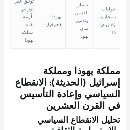
توثيق غير
حصار
حوليات
توراتي
القدس
سنحاريب
يهوذا
لأزمة
وتدمير
(8 ق.م)
(حزقيا)
بقاء
مدن
13
مملكة
يهوذا
يهوذا.
مملكة يهوذا ومملكة
إسرائيل (الحديثة): الانقطاع
السياسي وإعادة التأسيس
في القرن العشرين
تحليل الانقطاع السياسي