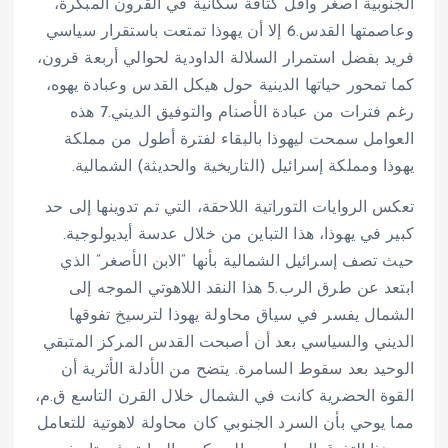
الجنوبية أصغر وأقل كثافة سكانية في القرون المبكرة،
وعاصمتها القدس.
6
إلا أن يهوذا تمتعت باستقرار سياسي
فريد بفضل استمرار السلالة الداودية لحوالي أربعة قرون،
كما تمحور حياتها الدينية حول هيكل القدس وعبادة يهوه،
رغم فترات من عبادة الأصنام والتوفيق الديني.
7
هذه
العوامل سمحت ليهوذا بالبقاء لفترة أطول من مملكة
يهوذا ومملكة إسرائيل (التاريخية والحديثة) الشمالية.
تعكس الروايات التوراتية اللاحقة، التي تم تدوينها إلى حد
كبير في يهوذا، هذا التباين من خلال عدسة أيديولوجية.
حيث تصف إسرائيل الشمالية بأنها “الابن الأصغر” الذي
ابتعد عن طرق الرب.
5
هذا النقد اللاهوتي الموجه إلى
الشمال يفسر في سياق محاولة يهوذا لترسيخ تفوقها
الديني والسياسي بعد أن أصبحت القدس المركز المتبقي
الوحيد بعد سقوط السامرة. يتضح من الأدلة الأثرية أن
القوة الحضرية كانت في الشمال خلال القرن التاسع ق.م،
مما يوحي بأن السرد الجنوبي كان محاولة لاهوتية للتعامل