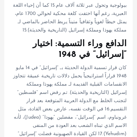
بيولوجية وتحول عبر ثلاثة آلاف عام.
15
كما أن إحياء اللغة
العبرية، رغم أنها اختفت كلغة محكية لحوالي 1700 عام،
يمثل خيطاً لغوياً وثقافياً متيناً يربط الحاضر بالماضي لـ
مملكة يهوذا ومملكة إسرائيل (التاريخية والحديثة).
15
الدافع وراء التسمية: اختيار
“إسرائيل” في 1948
كان قرار تسمية الدولة الحديثة بـ “إسرائيل” في 14 مايو
1948 قراراً استراتيجياً يحمل دلالات تاريخية عميقة تتجاوز
الانقسامات القبلية القديمة لـ مملكة يهوذا ومملكة
إسرائيل (التاريخية والحديثة). تم رفض اسم “فلسطين”
لتجنب الخلط مع الدولة العربية المتوقعة بعد قرار
التقسيم.
16
في الوقت نفسه، عارض بعض القادة، مثل
غرونباوم، اسم “إسرائيل”، مفضلين “يهودا” (Judea)، لأنه
الاسم الذي تبناه الشعب بعد العودة من المنفى
(Yehudim).
17
لكن القيادة الصهيونية فضلت “إسرائيل”