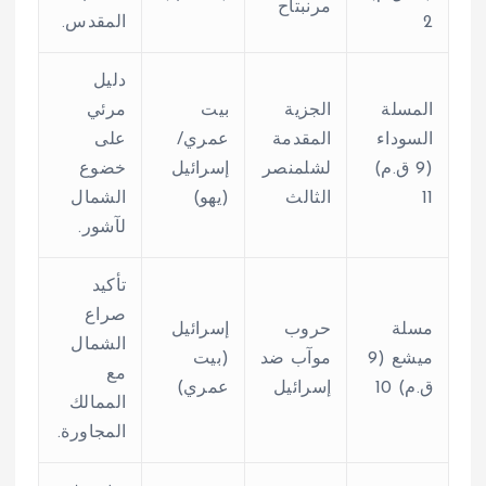
مرنبتاح
2
المقدس.
دليل
المسلة
الجزية
بيت
مرئي
السوداء
المقدمة
عمري/
على
(9 ق.م)
لشلمنصر
إسرائيل
خضوع
11
الثالث
(يهو)
الشمال
لآشور.
تأكيد
صراع
مسلة
حروب
إسرائيل
الشمال
ميشع (9
موآب ضد
(بيت
مع
ق.م)
10
إسرائيل
عمري)
الممالك
المجاورة.