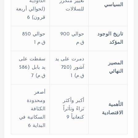
تغيير متكرر
الداودية
السياسي
للسلالات
(لحوالي أربعة
قرون)
6
تاريخ الوجود
حوالي 900
حوالي 850
المؤكد
ق.م
ق.م
1
دمرت على يد
سقطت على
المصير
آشور (720
يد بابل (586
النهائي
ق.م)
1
ق.م)
7
أصغر
أكبر وأكثر
ومحدودة
الأهمية
ثراءً وتأثراً
الكثافة
الاقتصادية
كنعانياً
9
السكانية في
البداية
6