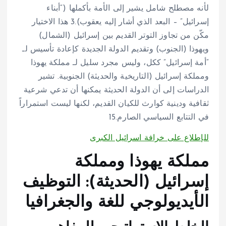
لأنه مصطلح شامل يشير إلى الأمة بأكملها (“أبناء
إسرائيل” – البعد الذي أشار إليه يعقوب).
3
هذا الاختيار
مكّن من تجاوز التوتر القديم بين إسرائيل (الشمال)
ويهوذا (الجنوب) وتقديم الدولة الجديدة كإعادة تأسيس لـ
“أمة إسرائيل” ككل، وليس مجرد سليل لـ مملكة يهوذا
ومملكة إسرائيل (التاريخية والحديثة) الجنوبية. تشير
الدراسات إلى أن الدولة الحديثة يمكنها أن تدعي شرعية
ثقافية ودينية كوارث للكيان القديم، لكنها ليست استمراراً
في التتابع السياسي الصارم.
15
للإطلاع على خرافة اسرائيل الكبرى
مملكة يهوذا ومملكة
إسرائيل (الحديثة): التوظيف
الأيديولوجي للغة والجغرافيا