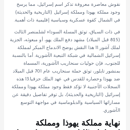
نقوش معاصرة معروفة تذكر اسم إسرائيل، مما يرسخ
وجود مملكة يهوذا ومملكة إسرائيل (التاريخية والحديثة)
في الشمال كقوة عسكرية وسياسية إقليمية ذات أهمية.
في ذات السياق، توثق المسلة السوداء لشلمنصر الثالث
(825 قبل الميلاد) مشهد دفع الملك يهو، أو مبعوثه، الجزية
لملك آشور.
11
هذا النقش يوضح الاندماج المبكر لمملكة
إسرائيل الشمالية في شبكة التبعية الآشورية. أما بالنسبة
للجنوب، فإن حوليات سنحاريب الآشورية، المسماة
بمنشور تايلور، توثق حملة سنحاريب عام 701 قبل الميلاد
ضد يهوذا وحصاره للقدس في عهد الملك حزقيا.
13
هذه
السجلات الأجنبية لا تؤكد فقط وجود مملكة يهوذا ومملكة
إسرائيل (التاريخية والحديثة)، بل توفر تفاصيل دقيقة عن
مساراتها السياسية والدبلوماسية في مواجهة التوسع
الآشوري.
نهاية مملكة يهوذا ومملكة