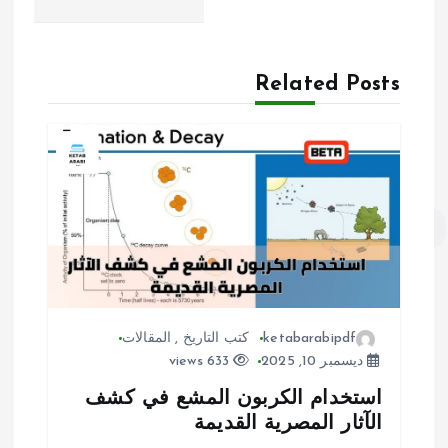
ح
ا
ل
Related Posts
م
ق
ا
ل
ا
ت
ketabarabipdf
كتب التاريخ
,
المقالات
ديسمبر 10, 2025
633 views
استخدام الكربون المشع في كشف
الآثار المصرية القديمة